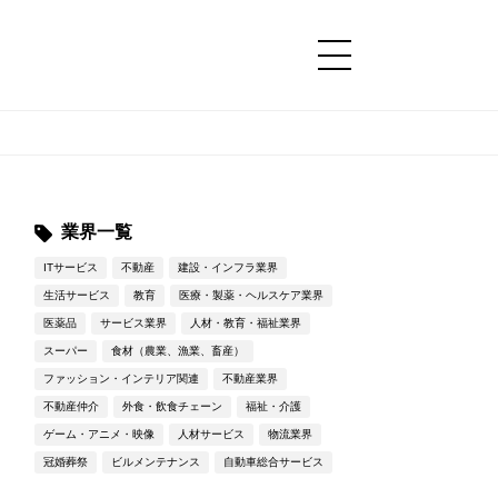
コンテンツ
コンテンツ
詳細設定
詳細設定
業界一覧
ITサービス
不動産
建設・インフラ業界
生活サービス
教育
医療・製薬・ヘルスケア業界
医薬品
サービス業界
人材・教育・福祉業界
スーパー
食材（農業、漁業、畜産）
ファッション・インテリア関連
不動産業界
不動産仲介
外食・飲食チェーン
福祉・介護
ゲーム・アニメ・映像
人材サービス
物流業界
冠婚葬祭
ビルメンテナンス
自動車総合サービス