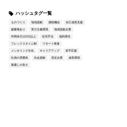
ハッシュタグ一覧
ものづくり
地域貢献
挑戦機会
自己成長支援
裁量権あり
実力主義環境
地域貢献企業
年間休日120日以上
住宅手当
福利厚生
フレックスタイム制
リモート推進
メンタリング文化
キャリアアップ
若手応援
社員の雰囲気
社会貢献
安定企業
成長環境
風通しの良さ