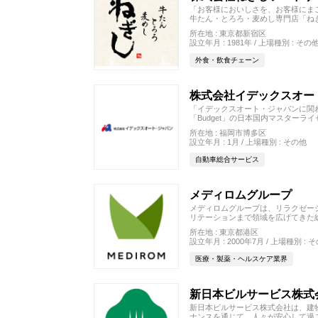
「お客様においしさを、お客様にまご
牛たん・とろろ・麦めし専門店「ねぎ
時点）展開しています。
所在地 : 東京都新宿区
社員教育を「人財共育（＝社員を財
設立年月 : 1981年 / 上場種別 : その
ています。
社内研修の場である「ねぎし大学」
外食・飲食チェーン
び合う機会を設けています。
株式会社イデックスオー
「イデックスオート・ジャパンに関わ
「Budget」の日本国内マスターラ
全国111店舗のレンタカーネットワ
所在地 : 福岡市博多区
ス・保険まで手がけるカーライフ企
設立年月 : 1月 / 上場種別 : その他
月5,000円の借上社宅制度など充
自動車総合サービス
メディロムグループ
メディロムグループは、リラクゼー
リテーションまで領域を広げてきた
全国に展開する「Re.Ra.Ku」に
所在地 : 東京都港区
Bracelet」の開発など、リアル
設立年月 : 2000年7月 / 上場種別 : 
「愛と思いやりに溢れた社会の実現
ます。
医療・製薬・ヘルスケア業界
新日本ビルサービス株式
新日本ビルサービス株式会社は、建
ナンスを通じて、人々が安心して過