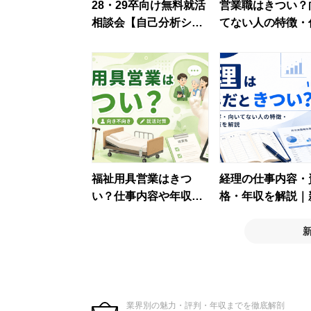
28・29卒向け無料就活
営業職はきつい？
相談会【自己分析シー
てない人の特徴・
ト付き】
内容・応募前に確
べきことを解説
福祉用具営業はきつ
経理の仕事内容・
い？仕事内容や年収・
格・年収を解説｜
面接対策を徹底解説！
で目指す前に知り
【動画あり】
向き不向き
業界別の魅力・評判・年収までを徹底解剖