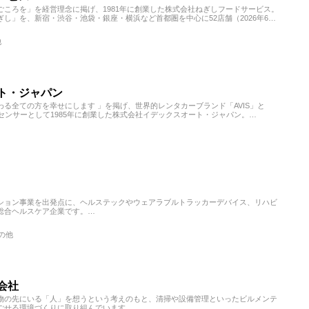
ころを」を経営理念に掲げ、1981年に創業した株式会社ねぎしフードサービス。
し」を、新宿・渋谷・池袋・銀座・横浜など首都圏を中心に52店舗（2026年6月
産ととらえ、共に育つというねぎし独自の考え方）」と呼び、人の成長を重要視し
他
では、社長との直接の対話や社員同士のディスカッションを通じて、自ら考え、学
ト・ジャパン
る全ての方を幸せにします 」を掲げ、世界的レンタカーブランド「AVIS」と
イセンサーとして1985年に創業した株式会社イデックスオート・ジャパン。
ークに加え、メルセデス・ベンツ・BMWの正規ディーラー、中古車販売・カーリー
業です。
実した待遇のもと、若い世代が早くから活躍できる環境が整っています。
ション事業を出発点に、ヘルステックやウェアラブルトラッカーデバイス、リハビ
総合ヘルスケア企業です。
加え、アプリを活用した生活習慣改善支援や、充電不要の活動量計「MOTHER
とテクノロジーを融合した新しい健康支援のかたちに挑戦しています。
その他
」 という理念のもと、その想いを事業を通じて体現し続けることを大切にしてい
会社
物の先にいる「人」を想うという考えのもと、清掃や設備管理といったビルメンテ
ごせる環境づくりに取り組んでいます。