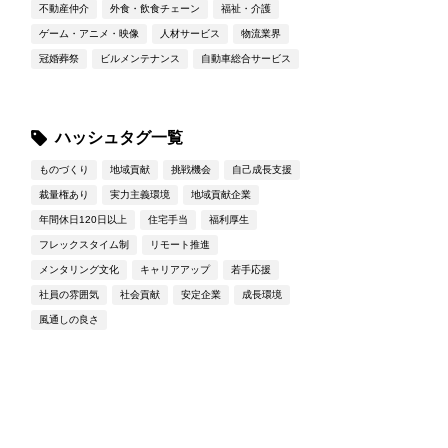
不動産仲介
外食・飲食チェーン
福祉・介護
ゲーム・アニメ・映像
人材サービス
物流業界
冠婚葬祭
ビルメンテナンス
自動車総合サービス
ハッシュタグ一覧
ものづくり
地域貢献
挑戦機会
自己成長支援
裁量権あり
実力主義環境
地域貢献企業
年間休日120日以上
住宅手当
福利厚生
フレックスタイム制
リモート推進
メンタリング文化
キャリアアップ
若手応援
社員の雰囲気
社会貢献
安定企業
成長環境
風通しの良さ