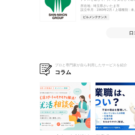
お客様の声を直接受け取り、業務の
所在地 : 埼玉県さいたま市
な挑戦も続けています。
設立年月 : 1969年2月 / 上場種別 : 
ビルメンテナンス
口
プロと専門家が自ら利用したサービスを紹介
コラム