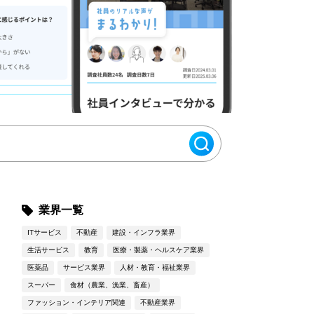
業界一覧
ITサービス
不動産
建設・インフラ業界
生活サービス
教育
医療・製薬・ヘルスケア業界
医薬品
サービス業界
人材・教育・福祉業界
スーパー
食材（農業、漁業、畜産）
ファッション・インテリア関連
不動産業界