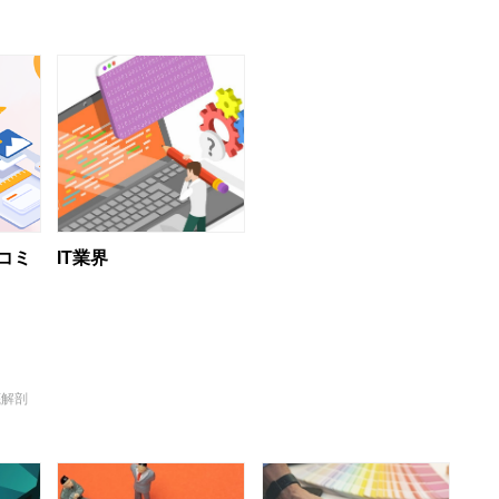
コミ
IT業界
底解剖