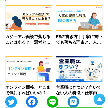
カジュアル面談で落ちる
ESの書き方｜丁寧に書い
ことはある？｜選考との
ても落ちる理由と、人事
違いと準備することを徹
の記憶に残る伝え方
底解説
オンライン面接、どこま
営業職はきつい？向いて
で気にすればいいの？マ
ない人の特徴・仕事内
ナー・当日の流れ・注意
容・応募前に確認すべき
点を確認！
ことを解説