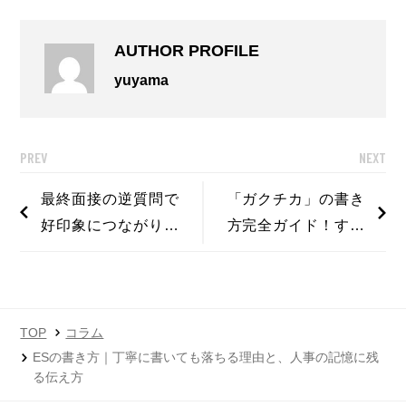
AUTHOR PROFILE
yuyama
PREV
NEXT
最終面接の逆質問で
「ガクチカ」の書き
好印象につながりや
方完全ガイド！すぐ
すい｜自分に合った
に書き始められる例
会社を見極める質問
文有！
12選
TOP
コラム
ESの書き方｜丁寧に書いても落ちる理由と、人事の記憶に残
る伝え方