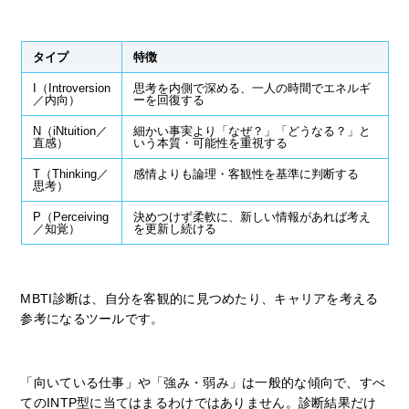
タイプ
特徴
I（Introversion
思考を内側で深める、一人の時間でエネルギ
／内向）
ーを回復する
N（iNtuition／
細かい事実より「なぜ？」「どうなる？」と
直感）
いう本質・可能性を重視する
T（Thinking／
感情よりも論理・客観性を基準に判断する
思考）
P（Perceiving
決めつけず柔軟に、新しい情報があれば考え
／知覚）
を更新し続ける
MBTI診断は、自分を客観的に見つめたり、キャリアを考える
参考になるツールです。
「向いている仕事」や「強み・弱み」は一般的な傾向で、すべ
てのINTP型に当てはまるわけではありません。診断結果だけ