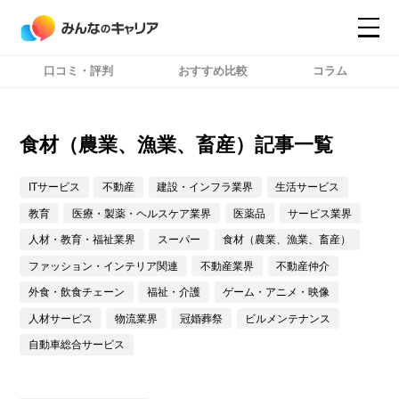
口コミ・評判
おすすめ比較
コラム
コンテンツ
コンテンツ
詳細設定
詳細設定
食材（農業、漁業、畜産）記事一覧
ITサービス
不動産
建設・インフラ業界
生活サービス
教育
医療・製薬・ヘルスケア業界
医薬品
サービス業界
人材・教育・福祉業界
スーパー
食材（農業、漁業、畜産）
ファッション・インテリア関連
不動産業界
不動産仲介
外食・飲食チェーン
福祉・介護
ゲーム・アニメ・映像
人材サービス
物流業界
冠婚葬祭
ビルメンテナンス
自動車総合サービス