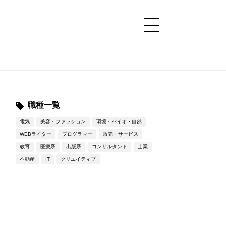
コンテンツ
コンテンツ
詳細設定
詳細設定
職種一覧
電気
美容・ファッション
環境・バイオ・自然
WEBライター
プログラマー
販売・サービス
教育
医療系
出版系
コンサルタント
士業
不動産
IT
クリエイティブ