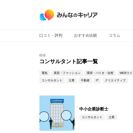
口コミ・評判
おすすめ比較
コラム
職種
コンサルタント記事一覧
電気
美容・ファッション
環境・バイオ・自然
WEBライ
コンサルタント
士業
不動産
IT
クリエイティブ
中小企業診断士
コンサルタント
士業