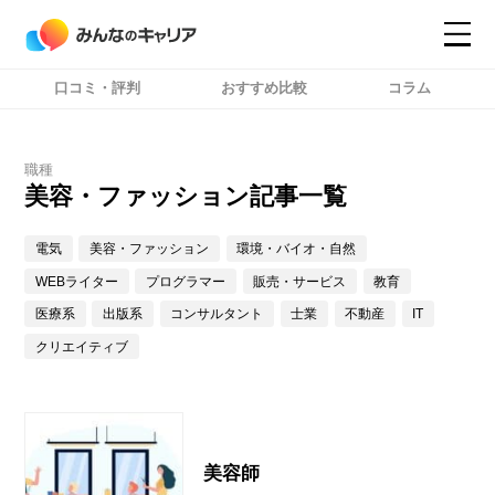
口コミ・評判
おすすめ比較
コラム
コンテンツ
コンテンツ
詳細設定
詳細設定
職種
美容・ファッション記事一覧
電気
美容・ファッション
環境・バイオ・自然
WEBライター
プログラマー
販売・サービス
教育
医療系
出版系
コンサルタント
士業
不動産
IT
クリエイティブ
美容師