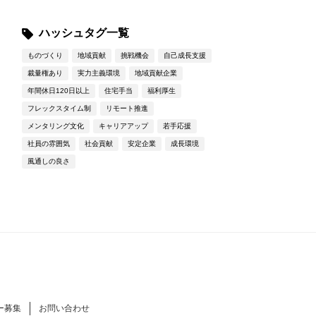
ハッシュタグ一覧
ものづくり
地域貢献
挑戦機会
自己成長支援
裁量権あり
実力主義環境
地域貢献企業
年間休日120日以上
住宅手当
福利厚生
フレックスタイム制
リモート推進
メンタリング文化
キャリアアップ
若手応援
社員の雰囲気
社会貢献
安定企業
成長環境
風通しの良さ
ー募集
お問い合わせ