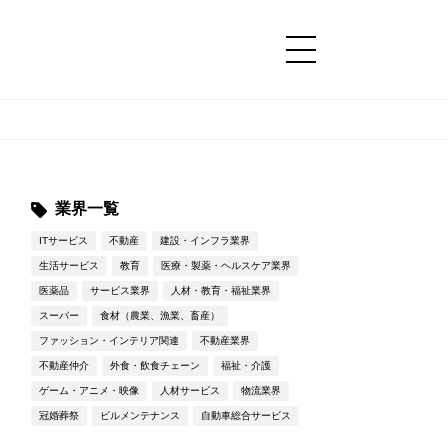
コンテンツ
コンテンツ
詳細設定
詳細設定
業界一覧
ITサービス
不動産
建設・インフラ業界
生活サービス
教育
医療・製薬・ヘルスケア業界
医薬品
サービス業界
人材・教育・福祉業界
スーパー
食材（農業、漁業、畜産）
ファッション・インテリア関連
不動産業界
不動産仲介
外食・飲食チェーン
福祉・介護
ゲーム・アニメ・映像
人材サービス
物流業界
冠婚葬祭
ビルメンテナンス
自動車総合サービス