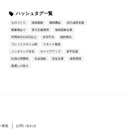
ハッシュタグ一覧
ものづくり
地域貢献
挑戦機会
自己成長支援
裁量権あり
実力主義環境
地域貢献企業
年間休日120日以上
住宅手当
福利厚生
フレックスタイム制
リモート推進
メンタリング文化
キャリアアップ
若手応援
社員の雰囲気
社会貢献
安定企業
成長環境
風通しの良さ
ー募集
お問い合わせ