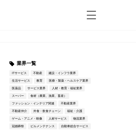
コンテンツ
コンテンツ
詳細設定
詳細設定
業界一覧
ITサービス
不動産
建設・インフラ業界
生活サービス
教育
医療・製薬・ヘルスケア業界
医薬品
サービス業界
人材・教育・福祉業界
スーパー
食材（農業、漁業、畜産）
ファッション・インテリア関連
不動産業界
不動産仲介
外食・飲食チェーン
福祉・介護
ゲーム・アニメ・映像
人材サービス
物流業界
冠婚葬祭
ビルメンテナンス
自動車総合サービス