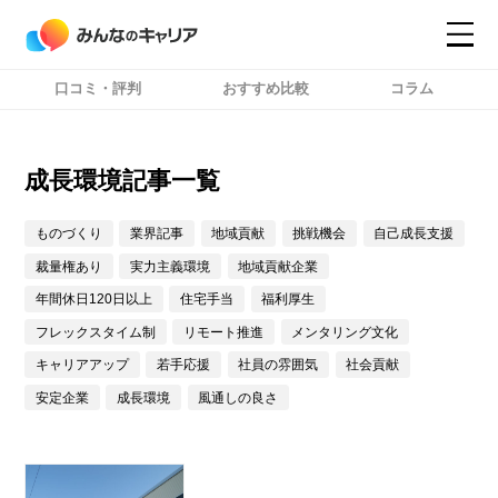
口コミ・評判
おすすめ比較
コラム
コンテンツ
コンテンツ
詳細設定
詳細設定
成長環境記事一覧
ものづくり
業界記事
地域貢献
挑戦機会
自己成長支援
裁量権あり
実力主義環境
地域貢献企業
年間休日120日以上
住宅手当
福利厚生
フレックスタイム制
リモート推進
メンタリング文化
キャリアアップ
若手応援
社員の雰囲気
社会貢献
安定企業
成長環境
風通しの良さ