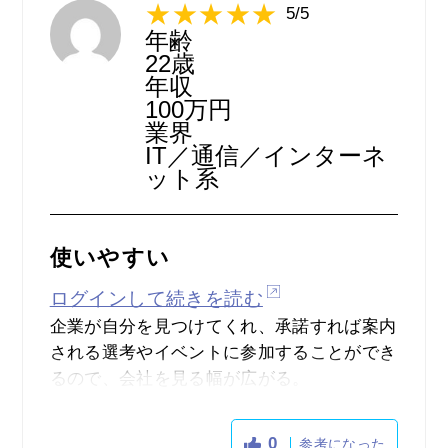
が非常に精度が高かったですし、自分の強み
5/5
や弱みなども明確になり自己分析にも繋がっ
年齢
22歳
たので、アピールを書く際などでもとても役
年収
に立ちました。
100万円
ただ、オファーの中には説明会だけのオファ
業界
ーがあったりなど、全てが魅力的なオファー
IT／通信／インターネ
と言うわけではなかったです。
ット系
使いやすい
ログインして続きを読む
企業が自分を見つけてくれ、承諾すれば案内
される選考やイベントに参加することができ
るので、会社を見る幅が広がる。
また、自己PRな度を書く部分があるのでど
れだけの企業から連絡が来るかで、自分の
0
参考になった