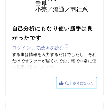
業界
小売／流通／商社系
自己分析にもなり使い勝手は良
かったです
ログインして続きを読む
する事は情報を入力するだけでしたし、それ
だけでオファーが届くのでお手軽で非常に使
い勝手が良かったです。
プロフィールや自身のアピールポイントはし
っかりと書く必要はありましたが、それさえ
0
参考になった
きちんと書いとけばオファーは実際届きまし
たし、中には有名企業からのオファーも届い
たので、信頼できる印象を受けました。
そして、OfferBoxには適性診断があり、これ