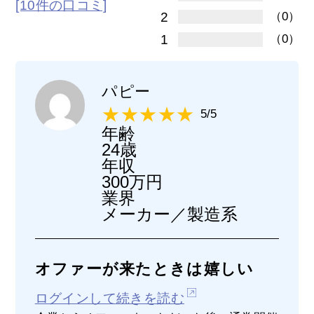
[10件の口コミ]
2
（0）
1
（0）
パピー
5/5
年齢
24歳
年収
300万円
業界
メーカー／製造系
オファーが来たときは嬉しい
ログインして続きを読む