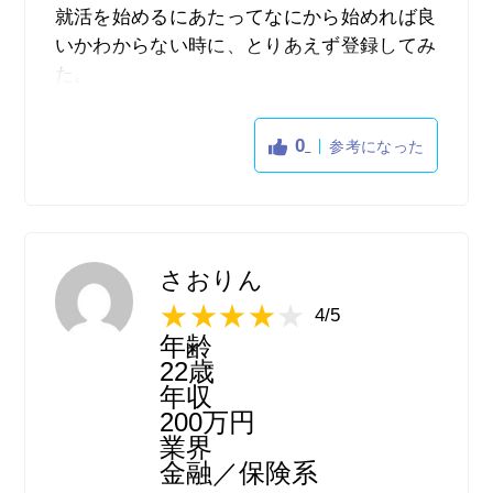
就活を始めるにあたってなにから始めれば良
いかわからない時に、とりあえず登録してみ
た。
自己PRではESのように文章を書くことで練
習にもなり、また実際にオファーが来ること
0
参考になった
で就活を本気で始めるきっかけにもなった。
さおりん
4/5
年齢
22歳
年収
200万円
業界
金融／保険系