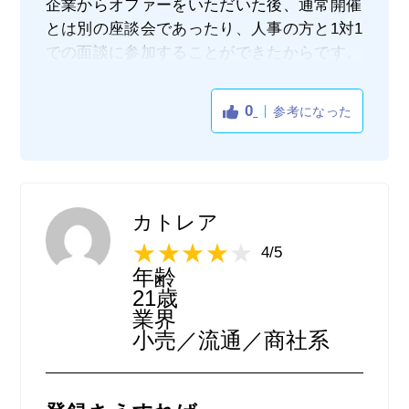
企業からオファーをいただいた後、通常開催
とは別の座談会であったり、人事の方と1対1
での面談に参加することができたからです。
プロフィールを登録しておくことで企業から
のオファーを受け取ることができ、その後の
0
参考になった
選考や説明会につなげることができます。中
には限定の催しに進めたりと、普通に就活し
ているだけではなかなかない機会を得られた
りして満足でした。
また、企業の方はプロフィールを念入りに読
カトレア
み込まれている感じがしたので、私自身はこ
4/5
れまでの経験を詳細に記入することで、企業
年齢
とのマッチング度を上げられるようにしてい
21歳
ました。
業界
小売／流通／商社系