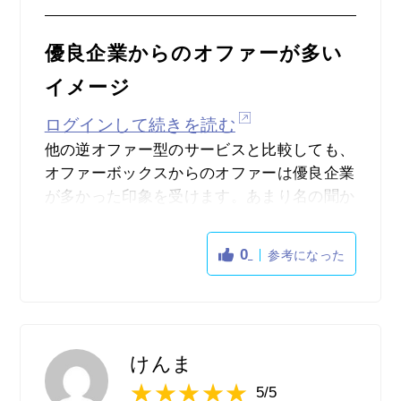
優良企業からのオファーが多い
イメージ
ログインして続きを読む
他の逆オファー型のサービスと比較しても、
オファーボックスからのオファーは優良企業
が多かった印象を受けます。あまり名の聞か
ないベンチャー企業から、大手企業までが揃
っていて、プロフィール次第では聞き馴染み
0
参考になった
のある企業からもオファーを受け取ることが
できるのではないかと思います。また、企業
が自分のプロフィールを表示した回数や、検
索された回数がグラフとして現れるので、ど
のような自己ＰＲやガクチカが企業にうける
けんま
のか、研究するためにも用いることができま
5/5