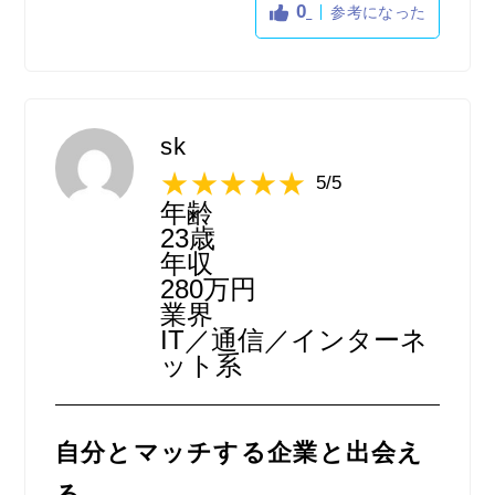
0
参考になった
けば必ず内定がもらえる訳ではないですが、
チャンスは広がりやすくて良かったと思いま
す。
sk
5/5
年齢
23歳
年収
280万円
業界
IT／通信／インターネ
ット系
自分とマッチする企業と出会え
る