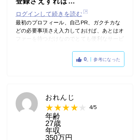
登録さえすれば…
ログインして続きを読む
最初のプロフィール、自己PR、ガクチカな
どの必要事項さえ入力しておけば、あとはオ
ファーを待つだけなのでとても便利なサービ
スだと思いましたが、最初の記入事項が多す
ぎて、途中から嫌になりました。プロフィー
0
参考になった
ル画像も指定されたサイズに合わせるととて
もぼやけて見えて不安でした。ですが、最初
だけ乗り越えれば徐々にオファーが来て、企
業さんとの説明会や面接に進むことができ、
とても便利だと思いました。offer boxからオ
おれんじ
ファーを頂いた企業が知らない業界だったり
4/5
するとら自分の世界が広がった気がして、登
年齢
録して良かったと思いました。ただ、最初だ
27歳
け本当にネックです。
年収
350万円