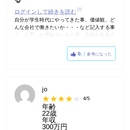
ログインして続きを読む
自分が学生時代にやってきた事、価値観、ど
んな会社で働きたいか・・・など記入する事
で、お互いが求めている人材、会社と出会え
ることができる。私自身もOfferBoxを通して
今の内定先に出会えることができた。
0
参考になった
jo
4/5
年齢
22歳
年収
300万円