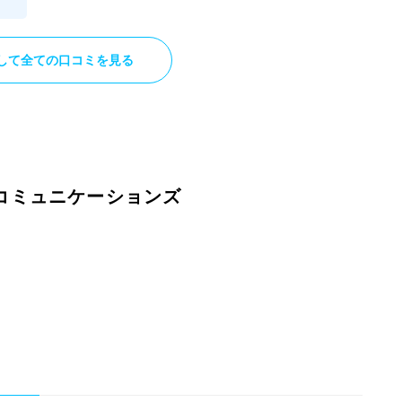
す
さ
して全ての口コミを見る
い
に
物
ま
稼
コミュニケーションズ
も