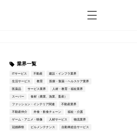
コンテンツ
コンテンツ
詳細設定
詳細設定
業界一覧
ITサービス
不動産
建設・インフラ業界
生活サービス
教育
医療・製薬・ヘルスケア業界
医薬品
サービス業界
人材・教育・福祉業界
スーパー
食材（農業、漁業、畜産）
ファッション・インテリア関連
不動産業界
不動産仲介
外食・飲食チェーン
福祉・介護
ゲーム・アニメ・映像
人材サービス
物流業界
冠婚葬祭
ビルメンテナンス
自動車総合サービス