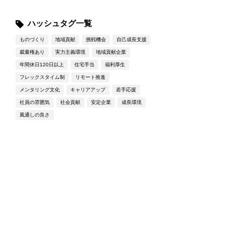
ハッシュタグ一覧
ものづくり
地域貢献
挑戦機会
自己成長支援
裁量権あり
実力主義環境
地域貢献企業
年間休日120日以上
住宅手当
福利厚生
フレックスタイム制
リモート推進
メンタリング文化
キャリアアップ
若手応援
社員の雰囲気
社会貢献
安定企業
成長環境
風通しの良さ