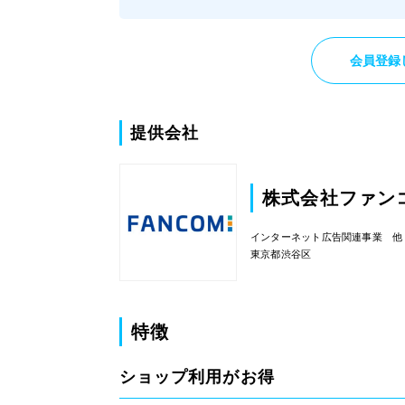
に利用すれば割りと稼げました。
ショッピングの場合は還元率が比較的高いで
し、ネットショッピングを日頃からよく利用
会員登録
れる方にはおすすめだと思います。
自分の場合は必要になると日用品を購入して
たので定期的に貯まっていきましたし、それ
加えアンケートもあるので普段のように買い
提供会社
とアンケートを回答しながらいつの間にか貯
っていく感じでした。
しかし、逆にネットショッピングをしないと
株式会社ファン
げないですし、アンケートだけではあまりに
時間がかかるので割に合わないと思います。
インターネット広告関連事業 他
東京都渋谷区
特徴
ショップ利用がお得