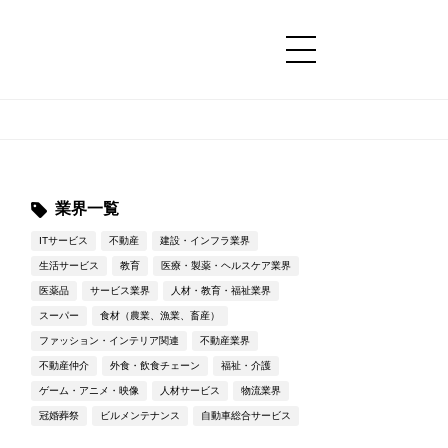
コンテンツ
コンテンツ
詳細設定
詳細設定
業界一覧
ITサービス
不動産
建設・インフラ業界
生活サービス
教育
医療・製薬・ヘルスケア業界
医薬品
サービス業界
人材・教育・福祉業界
スーパー
食材（農業、漁業、畜産）
ファッション・インテリア関連
不動産業界
不動産仲介
外食・飲食チェーン
福祉・介護
ゲーム・アニメ・映像
人材サービス
物流業界
冠婚葬祭
ビルメンテナンス
自動車総合サービス