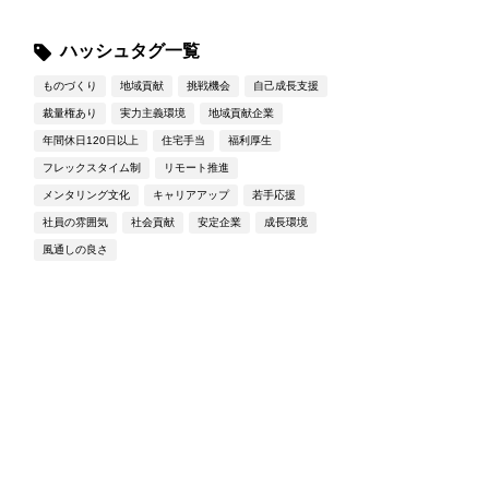
ハッシュタグ一覧
ものづくり
地域貢献
挑戦機会
自己成長支援
裁量権あり
実力主義環境
地域貢献企業
年間休日120日以上
住宅手当
福利厚生
フレックスタイム制
リモート推進
メンタリング文化
キャリアアップ
若手応援
社員の雰囲気
社会貢献
安定企業
成長環境
風通しの良さ