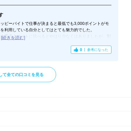
す
ッピーバイトで仕事が決まると最低でも3,000ポイントがモ
ーを利用している自分としてはとても魅力的でした。
、大手求人サイトに比べるとやはり少なくはありましたが、割
も細かく条件を絞って探せるので使い勝手は良かったです。
て少し偏っている感じはしましたが、近くのお店のアルバイト
0
参考になった
あるように感じます。
る方にはあまり向かない印象でした。
して全ての口コミを見る