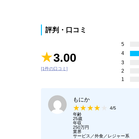
評判・口コミ
5
4
3.00
3
[1件の口コミ]
2
1
もにか
4/5
年齢
25歳
年収
250万円
業界
サービス／外食／レジャー系