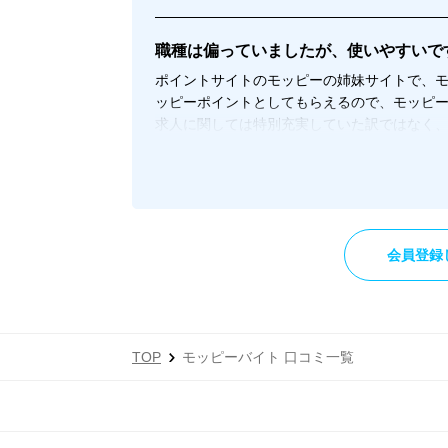
職種は偏っていましたが、使いやすいで
ポイントサイトのモッピーの姉妹サイトで、モ
ッピーポイントとしてもらえるので、モッピ
求人に関しては特別充実していた訳ではなく
りと全国にバランスよくありましたし、検索
職種に関してはお店などのサービス業が多く
を探している方ならチェックしてみる価値は
逆にそうではない他なアルバイトを探してい
会員登録
TOP
モッピーバイト 口コミ一覧