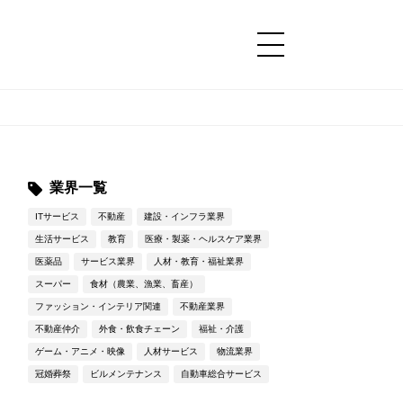
コンテンツ
コンテンツ
詳細設定
詳細設定
業界一覧
ITサービス
不動産
建設・インフラ業界
生活サービス
教育
医療・製薬・ヘルスケア業界
医薬品
サービス業界
人材・教育・福祉業界
スーパー
食材（農業、漁業、畜産）
ファッション・インテリア関連
不動産業界
不動産仲介
外食・飲食チェーン
福祉・介護
ゲーム・アニメ・映像
人材サービス
物流業界
冠婚葬祭
ビルメンテナンス
自動車総合サービス