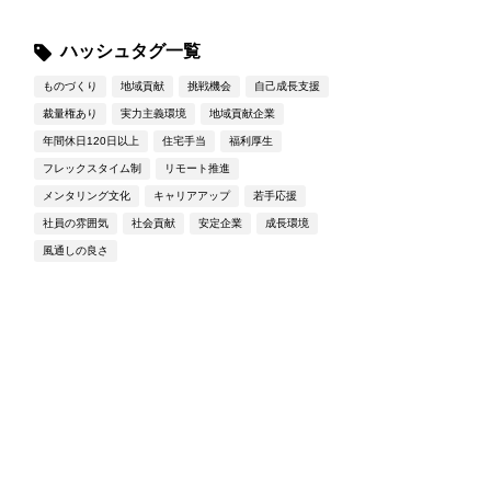
ハッシュタグ一覧
ものづくり
地域貢献
挑戦機会
自己成長支援
裁量権あり
実力主義環境
地域貢献企業
年間休日120日以上
住宅手当
福利厚生
フレックスタイム制
リモート推進
メンタリング文化
キャリアアップ
若手応援
社員の雰囲気
社会貢献
安定企業
成長環境
風通しの良さ