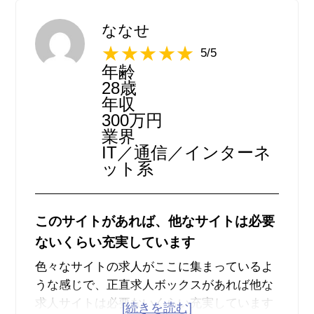
り良いです。未経験でも応募ができる求人も
多いので、経験やスキルが備わっていなくて
ななせ
も働ける求人を探す際には求人ボックスは役
5/5
立ちます。さらに求人ボックスの良いところ
年齢
は、自分自身にマッチした求人を上位表示に
28歳
してくれるところにあります。自分のニーズ
年収
に合った求人を上位に表示してくれることで
300万円
お目当ての求人を探しやすくなっています。
業界
IT／通信／インターネ
ット系
このサイトがあれば、他なサイトは必要
ないくらい充実しています
色々なサイトの求人がここに集まっているよ
うな感じで、正直求人ボックスがあれば他な
求人サイトは必要ないくらい充実しています