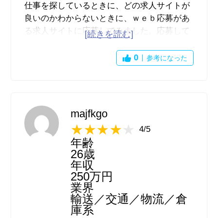
仕事を探しているときに、どの求人サイトが
良いのかわからないときに、ｗｅｂ応募があ
る求人サイトに応募してみました。応募して
からの承認が早くて、lineやメールでの最新
情報をその日で知らせてくれるので、毎回ど
0
参考になった
のような仕事が募集されているのかがタイム
ラインで拝見できるところがとても便利であ
ると思います。また、どのような仕事を探し
ているのかをその人の目的に沿ってサイトの
majfkgo
ほうで検索をかけてくれるので、本人が探す
4/5
手間を省いてくれるのため、大変良いサイト
年齢
だと思い、次も仕事を探す際には同じ求人サ
26歳
イトに応募しようと考えています。
年収
250万円
業界
輸送／交通／物流／倉
庫系