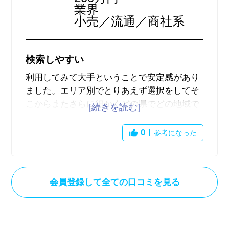
業界
小売／流通／商社系
検索しやすい
利用してみて大手ということで安定感があり
ました。エリア別でとりあえず選択をしてそ
こからまたさらに細かくどの県でどの地域で
どんな仕事を探しているのかを絞って検索を
行うことができるのでスムーズに検索できま
0
参考になった
す。また、人気の仕事も出ていて参考になる
人も多いと思います。また、現在の場所から
検索できるようになっていていろんな求人も
会員登録して全ての口コミを見る
取り扱っているので視野も広がります。ま
た、人気ワードも確認することができて参考
にできます。また、求人も丁寧に記載をされ
てあるので確認がすぐできて便利です。求人