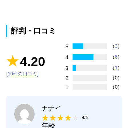
評判・口コミ
5
（
3
）
4
4.20
（
6
）
3
（
1
）
[10件の口コミ]
2
（0）
1
（0）
ナナイ
4/5
年齢