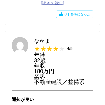
内容を詳しく見たいものがあればクリックし
て掲載元に飛ぶ、という仕組み。
0
参考になった
情報集約サイトなだけあって読みやすさとか
華やかさはないが、
なかま
とにかく条件に合う求人を時間をかけずに探
4/5
したいときに最適だと思う。
年齢
32歳
効率重視の人にオススメ。
年収
180万円
業界
不動産建設／整備系
通知が良い