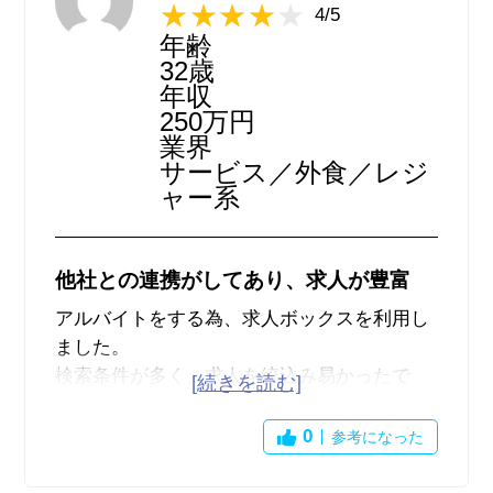
4/5
検索機能や気になった求人を保存する機能な
年齢
ど、一通りの機能も揃っていて求人も充実し
32歳
ているので、何１つとして不満はなかったで
年収
すし、利用していて快適でした。
250万円
業界
サービス／外食／レジ
ャー系
他社との連携がしてあり、求人が豊富
アルバイトをする為、求人ボックスを利用し
ました。
検索条件が多く、求人を絞込み易かったで
す。
会社からの直接依頼の求人だけでなく、シゴ
0
参考になった
トガイドやタウンワーク等、他社の求人サイ
トの情報と連携している為、求人数も豊富で