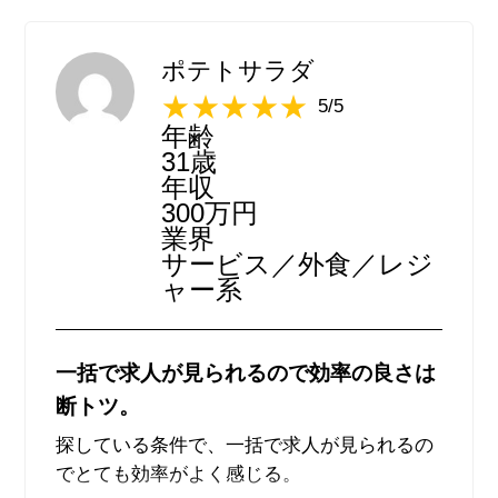
した。
また、他社サイトの求人だと、リンクから飛
ポテトサラダ
ばなければなりませんが、求人情報の豊富さ
5/5
を考慮すると、デメリットには感じませんで
年齢
した。
31歳
年収
300万円
業界
サービス／外食／レジ
ャー系
一括で求人が見られるので効率の良さは
断トツ。
探している条件で、一括で求人が見られるの
でとても効率がよく感じる。