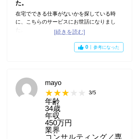
た。
在宅でできる仕事がないかを探している時
に、こちらのサービスにお世話になりまし
た。
『在宅 求人』で検索をすると、大体こちら
のサービスが上位の方に出てきます。
0
参考になった
こちらで見れる求人数が多いので、色んな案
件を探しやすいです。
気になった求人の下の方に表示される、似て
いる案件の紹介も役立ちました。
mayo
最近は在宅ワークやフリーランスの仕事も多
3/5
くあり、特集ページもあるようです。
年齢
勤務地や職種はもちろん、様々な条件から求
34歳
人を検索できます。
年収
こちらから直接応募ではなく、紹介元の求人
450万円
サイトから応募をするようになるので少し面
業界
倒くさいですが、それ以外はとても良いサー
コンサルティング／専