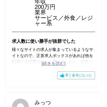
年収
度使用してみるのも面白いかもしれません。
200万円
業界
サービス／外食／レジ
ャー系
求人数に使い勝手が抜群でした
様々なサイトの求人が集まっているようなサ
イトなので、正直求人ボックスがあれば他を
利用する必要はないと思いましたし、地方で
も求人は非常に充実しているので良かったと
思います。また、地域も細かく絞れますし、
0
参考になった
更新もとても早いので、毎日新しい求人が届
き大変探しやすかったです。サイトもとにか
く余計な広告や画像などがないのでノンスト
レスで利用できましたし、軽いのでサクサク
みっつ
検索することができ使い勝手も抜群でした。