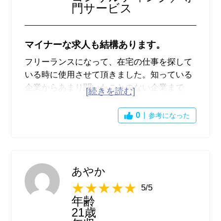
門サービス
ビスです。
マイナーな求人も結構あります。
フリーランスになって、在宅の仕事を探して
いる時に使用させて頂きました。知っている
企業からあまり聞いたことのない企業まで
色々な種類の求人があるイメージが強いで
す。求人の数もかなり多くあり、選択の幅が
0
参考になった
多いように思えます。ただ、派遣会社やクラ
ウドソーシングサイトの案件がそのまま載っ
ていたりするので、結局二度手間になってし
まうようなことがあるように感じたので、そ
あやか
こは個人的にはマイナスポイントでした。た
5/5
だ、在宅就業の案件でここまで沢山の求人が
年齢
あるサイトをあまり見たことがない気もする
21歳
ので、自分にあった働き方を見つけるのに一