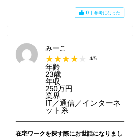
し、とにかく画面がシンプルで非常に軽いの
で、サクサク使えるのも個人的には大変お気
0
参考になった
に入りでした。
また、やはり求人数が多いので地域から更に
細かく絞って検索をしてもヒットしますし、
地方の田舎であっても求人がないということ
みーこ
はほとんどなかったので、この求人の多さは
4/5
圧倒的だと思いました。
年齢
気になる求人があれば保存ができ、保存先一
23歳
覧にまとめることも可能でしたし、シンプル
年収
なので大変使い勝手も良かったです。
250万円
業界
IT／通信／インターネ
ット系
在宅ワークを探す際にお世話になりまし