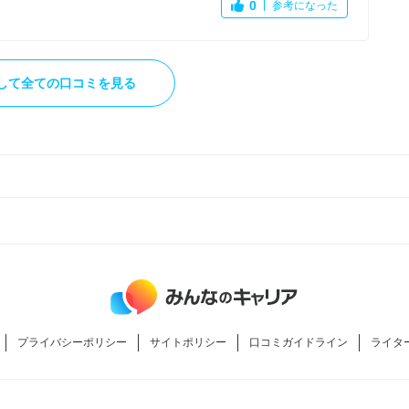
0
参考になった
などの記載方法が分かりやすく、条件を読む際に内容が入って
して全ての口コミを見る
合わせをする事で空き枠の有無を確認していただけるのも心強
とができ、毎日楽しく働くことができています。
プライバシーポリシー
サイトポリシー
口コミガイドライン
ライタ