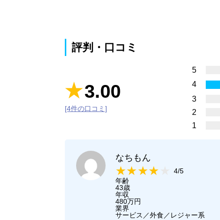
評判・口コミ
5
4
3.00
3
[4件の口コミ]
2
1
なちもん
4/5
年齢
43歳
年収
480万円
業界
サービス／外食／レジャー系