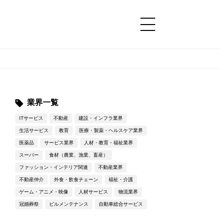
コンテンツ
コンテンツ
詳細設定
詳細設定
業界一覧
ITサービス
不動産
建設・インフラ業界
生活サービス
教育
医療・製薬・ヘルスケア業界
医薬品
サービス業界
人材・教育・福祉業界
スーパー
食材（農業、漁業、畜産）
ファッション・インテリア関連
不動産業界
不動産仲介
外食・飲食チェーン
福祉・介護
ゲーム・アニメ・映像
人材サービス
物流業界
冠婚葬祭
ビルメンテナンス
自動車総合サービス