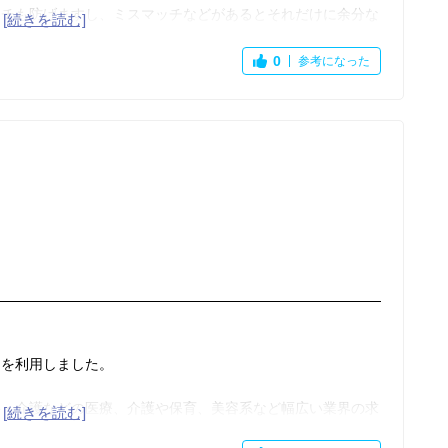
ッチも防げますし、ミスマッチなどがあるとそれだけに余分な
でも時短にも繋がり良かったと思います。
りますし、スカウトが届くとサイトで直接やり取りが出来るの
0
参考になった
意思とは違うスカウトも届きましたし、プロフィールをきちん
不明に感じたので、あまり効率的とは感じなかったです。
トを利用しました。
科・介護などの医療、介護や保育、美容系など幅広い業界の求
が初めて使うサイトとしてとてもオススメ出来ます。