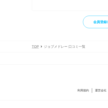
他サイトよりも、応募条件や仕事内容、休暇
きやすい印象を持ちました。
会員登録
募集を休止している事業所についても、問い
かったです。
TOP
ジョブメドレー 口コミ一覧
実際にサイトを通じて今の職場を見つけるこ
利用規約
運営会社