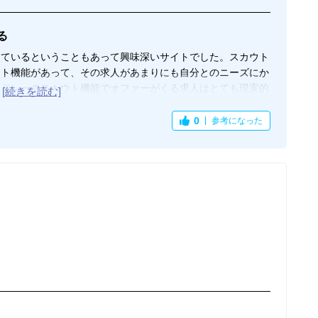
る
しているということもあって興味深いサイトでした。スカウト
ウト機能があって、その求人があまりにも自分とのニーズにか
メドレーのスカウト機能でオファーがくる求人はとても現実的
ったです。スカウト機能もこうした自分に合った求人のスカウ
いました。それに気づかせてくれたのがこのジョブメドレーの
0
参考になった
にかく豊富なので、スカウト機能でオファーを待つだけでなく
い勝手が良い理由でした。なお一つ残念なところは、応募した
絡自体が遅いということがありました。この点が改善されたら