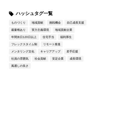
ハッシュタグ一覧
ものづくり
地域貢献
挑戦機会
自己成長支援
裁量権あり
実力主義環境
地域貢献企業
年間休日120日以上
住宅手当
福利厚生
フレックスタイム制
リモート推進
メンタリング文化
キャリアアップ
若手応援
社員の雰囲気
社会貢献
安定企業
成長環境
風通しの良さ