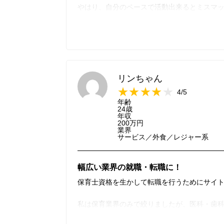
やはり、自分のペースで活動出来るとミスマ
時間がかかってしまうので、そう言った意味
また、自分で探す以外にもスカウト機能があ
で非常に便利でした。
ただ、このスカウト機能に関しては、自分の
と読まれてからスカウトをされているのかは
リンちゃん
4/5
年齢
24歳
年収
200万円
業界
サービス／外食／レジャー系
幅広い業界の就職・転職に！
保育士資格を生かして転職を行うためにサイ
私は保育業界のみで絞りましたが、医科・歯
人が載っており、就職・転職を考えている方