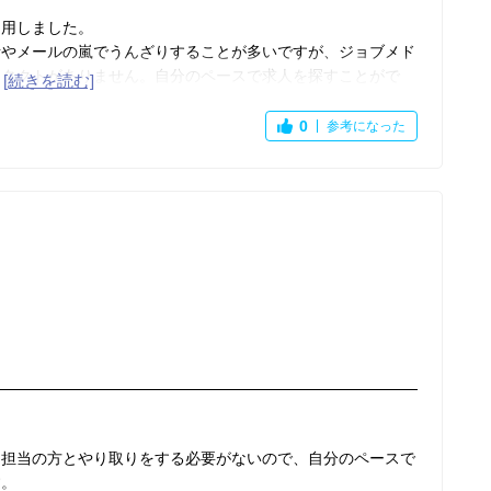
利用しました。
話やメールの嵐でうんざりすることが多いですが、ジョブメド
ンタクトがありません。自分のペースで求人を探すことがで
りも細かいため、希望条件に合った求人が探しやすいと思いま
0
参考になった
たいです。
、担当の方とやり取りをする必要がないので、自分のペースで
す。