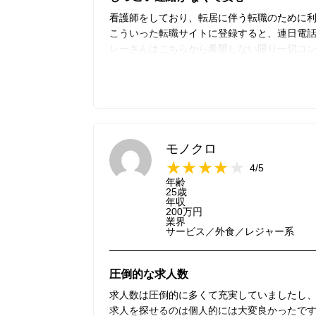
看護師をしており、転居に伴う転職のために
こういった転職サイトに登録すると、連日電
レーさんはこちらから希望しない限り一切コ
き、ストレスがなくて良かったです。
また、検索時に設定できる条件が他サイトよ
す。
また看護師として転職するときはぜひ利用し
モノクロ
4/5
年齢
25歳
年収
200万円
業界
サービス／外食／レジャー系
圧倒的な求人数
求人数は圧倒的に多くて充実していましたし
求人を探せるのは個人的には大変良かったで