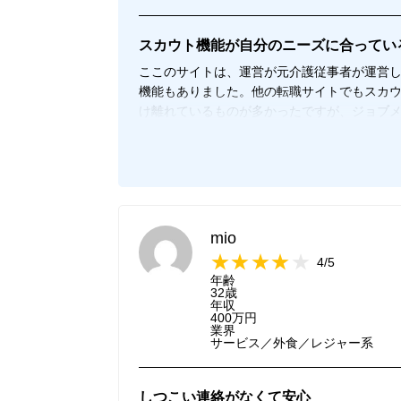
スカウト機能が自分のニーズに合ってい
ここのサイトは、運営が元介護従事者が運営
機能もありました。他の転職サイトでもスカ
け離れているものが多かったですが、ジョブ
で自分のニーズにも満たしている求人が多か
トがくるならば、スカウト機能もありだと思
サイトでした。それと介護関連の求人数がと
自ら条件に該当する求人が探しやすいのも使
のに応募先から連絡が全く来なかったり、連
より使いやすいと思いました。
mio
4/5
年齢
32歳
年収
400万円
業界
サービス／外食／レジャー系
しつこい連絡がなくて安心