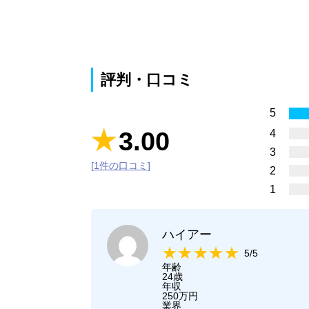
評判・口コミ
5
3.00
4
3
[1件の口コミ]
2
1
ハイアー
5/5
年齢
24歳
年収
250万円
業界