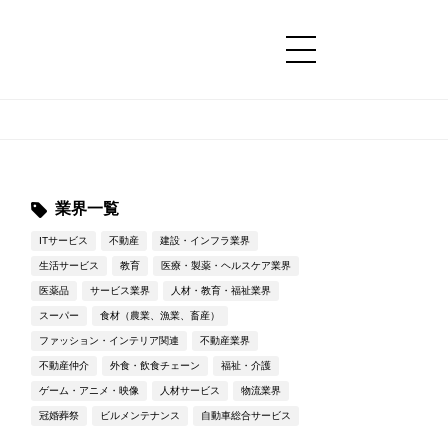
コンテンツ
コンテンツ
詳細設定
詳細設定
業界一覧
ITサービス
不動産
建設・インフラ業界
生活サービス
教育
医療・製薬・ヘルスケア業界
医薬品
サービス業界
人材・教育・福祉業界
スーパー
食材（農業、漁業、畜産）
ファッション・インテリア関連
不動産業界
不動産仲介
外食・飲食チェーン
福祉・介護
ゲーム・アニメ・映像
人材サービス
物流業界
冠婚葬祭
ビルメンテナンス
自動車総合サービス