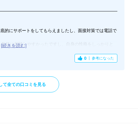
徹底的にサポートをしてもらえましたし、面接対策では電話で
。
でも気軽に相談しやすかったですし、自身の性格をしっかりと
ンまで提案してもらえたので大変手厚かったです。
己分析に繋がりましたし、視野も広がり選択肢が増えたので非
0
参考になった
職を目指している方と交流ができ刺激にもなりましたし、同じ
会になったと感じました。
して全ての口コミを見る