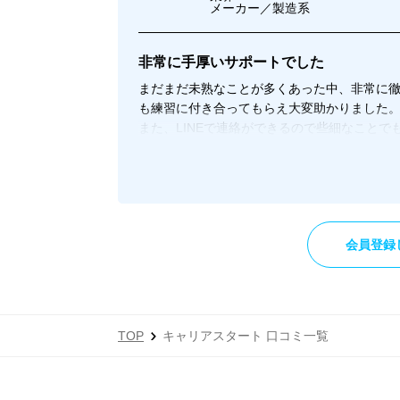
メーカー／製造系
非常に手厚いサポートでした
まだまだ未熟なことが多くあった中、非常に
も練習に付き合ってもらえ大変助かりました
また、LINEで連絡ができるので些細なこと
分析をして、向いている仕事やキャリアプラ
分析をしてもらえたことでこちらとしても自
常に良かったと思います。
そして、転職交流会では自分と同じように転
悩みを共有できたりもしたので非常にいい機
会員登録
TOP
キャリアスタート 口コミ一覧