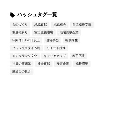
ハッシュタグ一覧
ものづくり
地域貢献
挑戦機会
自己成長支援
裁量権あり
実力主義環境
地域貢献企業
年間休日120日以上
住宅手当
福利厚生
フレックスタイム制
リモート推進
メンタリング文化
キャリアアップ
若手応援
社員の雰囲気
社会貢献
安定企業
成長環境
風通しの良さ