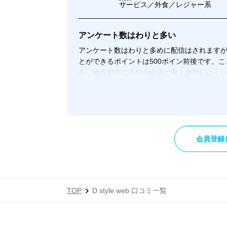
サービス／外食／レジャー系
アンケート数はわりと多い
アンケート数はわりと多めに配信はされますが
とができるポイントは500ポイン前後です。
が、地方都市に在住の自分に中々参加しにく
てきますので、座談会のために行くための時
し、貯めたポイントの最低交換基準ラインが低
ら交換できますし、電子マネーであれば250
会員登録
TOP
D style web 口コミ一覧