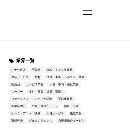
コンテンツ
コンテンツ
詳細設定
詳細設定
業界一覧
ITサービス
不動産
建設・インフラ業界
生活サービス
教育
医療・製薬・ヘルスケア業界
医薬品
サービス業界
人材・教育・福祉業界
スーパー
食材（農業、漁業、畜産）
ファッション・インテリア関連
不動産業界
不動産仲介
外食・飲食チェーン
福祉・介護
ゲーム・アニメ・映像
人材サービス
物流業界
冠婚葬祭
ビルメンテナンス
自動車総合サービス