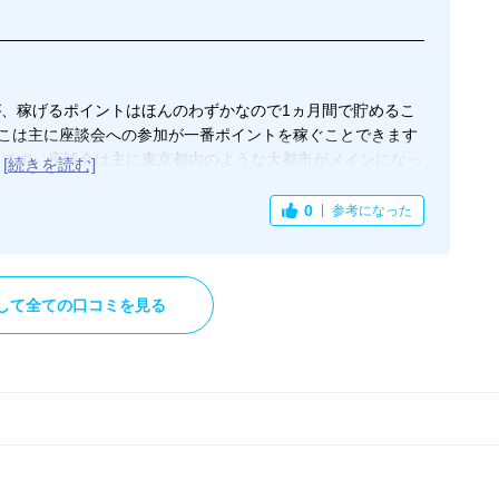
、稼げるポイントはほんのわずかなので1ヵ月間で貯めるこ
ここは主に座談会への参加が一番ポイントを稼ぐことできます
いです。座談会は主に東京都内のような大都市がメインになっ
間や交通費を考慮するとそこまでお得感がありません。ただ
くなっている点は評価できます。現金ならば500ポイントか
0
参考になった
ポイントから交換が可能な点は良い部分です。
して全ての口コミを見る