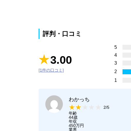
評判・口コミ
5
4
3.00
3
[1件の口コミ]
2
1
わかっち
2/5
年齢
44歳
年収
450万円
業界