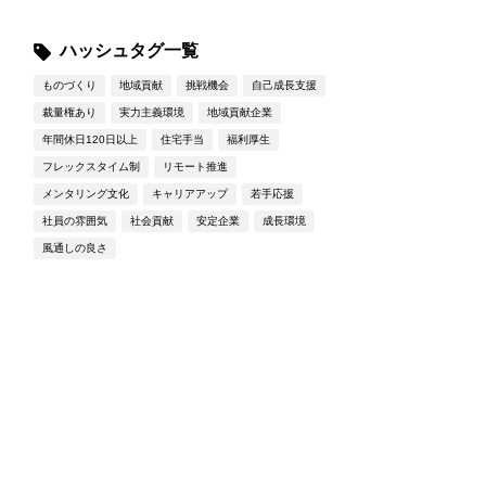
ハッシュタグ一覧
ものづくり
地域貢献
挑戦機会
自己成長支援
裁量権あり
実力主義環境
地域貢献企業
年間休日120日以上
住宅手当
福利厚生
フレックスタイム制
リモート推進
メンタリング文化
キャリアアップ
若手応援
社員の雰囲気
社会貢献
安定企業
成長環境
風通しの良さ