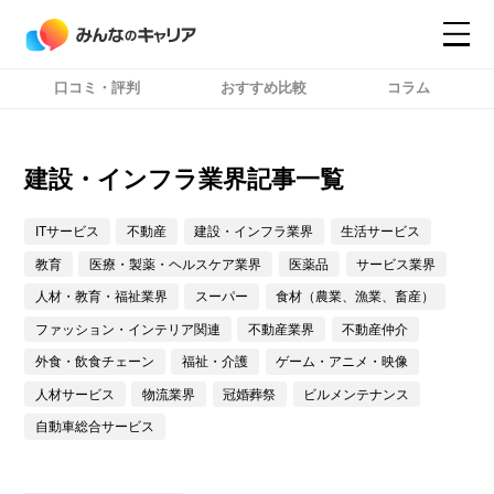
口コミ・評判
おすすめ比較
コラム
コンテンツ
コンテンツ
詳細設定
詳細設定
建設・インフラ業界記事一覧
ITサービス
不動産
建設・インフラ業界
生活サービス
教育
医療・製薬・ヘルスケア業界
医薬品
サービス業界
人材・教育・福祉業界
スーパー
食材（農業、漁業、畜産）
ファッション・インテリア関連
不動産業界
不動産仲介
外食・飲食チェーン
福祉・介護
ゲーム・アニメ・映像
人材サービス
物流業界
冠婚葬祭
ビルメンテナンス
自動車総合サービス