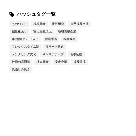
ハッシュタグ一覧
ものづくり
地域貢献
挑戦機会
自己成長支援
裁量権あり
実力主義環境
地域貢献企業
年間休日120日以上
住宅手当
福利厚生
フレックスタイム制
リモート推進
メンタリング文化
キャリアアップ
若手応援
社員の雰囲気
社会貢献
安定企業
成長環境
風通しの良さ