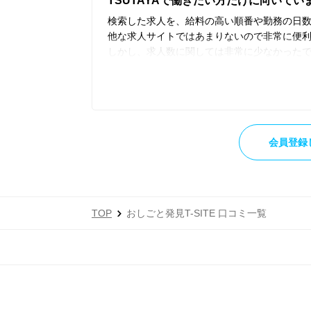
TSUTAYAで働きたい方だけに向いてい
検索した求人を、給料の高い順番や勤務の日
他な求人サイトではあまりないので非常に便
しかし、求人数に関しては非常に少なかった
いことが多々あったので、使い勝手は良くな
また、求人も他な求人サイトにはどこにもあるよ
ループが運営されているサイトなので、TSUT
象を受けました。
Tポイントが貰えるキャンペーンなどもありまし
会員登録
ないです。
TOP
おしごと発見T-SITE 口コミ一覧