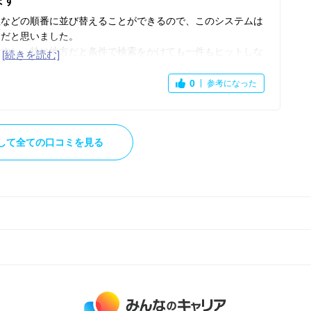
ます
数などの順番に並び替えることができるので、このシステムは
利だと思いました。
ですし、特に地方だと条件で検索をかけても一件もヒットしな
かったです。
うな大手の仕事がほとんどでしたし、やはりTSUTAYAグ
0
参考になった
AYA店舗の求人情報が多くて、それ以外だとほとんどない印
たが、全国のTSUTAYA店舗で仕事をしたい方以外には向か
して全ての口コミを見る