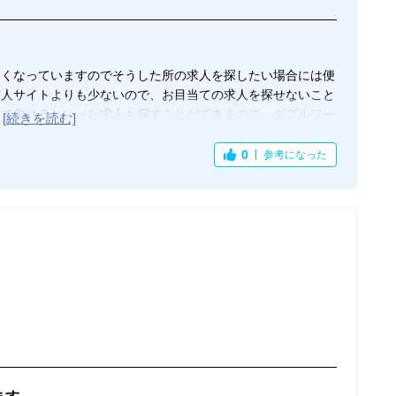
多くなっていますのでそうした所の求人を探したい場合には便
求人サイトよりも少ないので、お目当ての求人を探せないこと
トで働けるといった求人も探すことができるので、ダブルワー
け働きたいとか単発だけの仕事を探したい時には、ここは特
働きたいエリアに単発や短期の求人がなかったことは今までな
0
参考になった