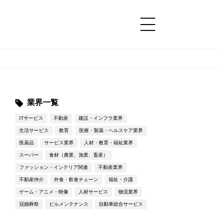
コンテンツ
コンテンツ
詳細設定
詳細設定
業界一覧
ITサービス
不動産
建設・インフラ業界
生活サービス
教育
医療・製薬・ヘルスケア業界
医薬品
サービス業界
人材・教育・福祉業界
スーパー
食材（農業、漁業、畜産）
ファッション・インテリア関連
不動産業界
不動産仲介
外食・飲食チェーン
福祉・介護
ゲーム・アニメ・映像
人材サービス
物流業界
冠婚葬祭
ビルメンテナンス
自動車総合サービス