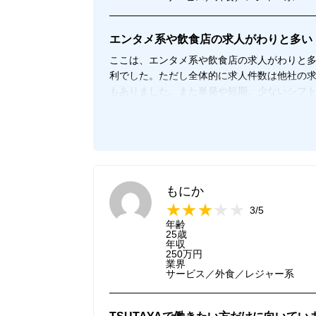
エンタメ系や飲食店の求人がわりと多い
ここは、エンタメ系や飲食店の求人がわりと
利でした。ただし全体的に求人件数は他社の
もありました。また単発や短期、少ないシフ
クの求人を探す際には便利でした。週に1日だ
に良かったです。求人件数は少ないですが、
かったのでそれなり使い勝手が良いです。
もにか
3/5
年齢
25歳
年収
250万円
業界
サービス／外食／レジャー系