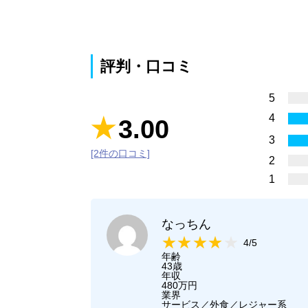
評判・口コミ
5
4
3.00
3
[2件の口コミ]
2
1
なっちん
4/5
年齢
43歳
年収
480万円
業界
サービス／外食／レジャー系