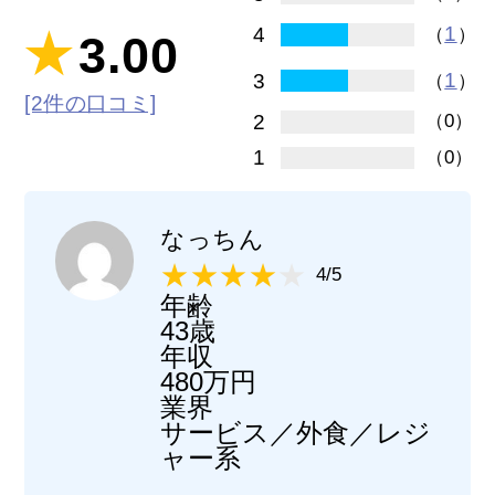
1
4
（
）
3.00
1
3
（
）
[2件の口コミ]
2
（0）
1
（0）
なっちん
4/5
年齢
43歳
年収
480万円
業界
サービス／外食／レジ
ャー系