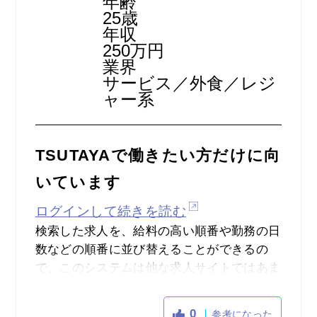
年齢
かったのでそれなり使い勝手が良いです。
25歳
年収
250万円
業界
サービス／外食／レジ
ャー系
TSUTAYAで働きたい方だけに向
いています
ログインして続きを読む
検索した求人を、給料の高い順番や勤務の日
数などの順番に並び替えることができるの
で、このシステムは他な求人サイトではあま
りないので非常に便利だと思いました。
しかし、求人数に関しては非常に少なかった
0
参考になった