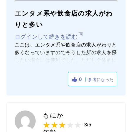
エンタメ系や飲食店の求人がわ
りと多い
ログインして続きを読む
ここは、エンタメ系や飲食店の求人がわりと
多くなっていますのでそうした所の求人を探
したい場合には便利でした。ただし全体的に
求人件数は他社の求人サイトよりも少ないの
で、お目当ての求人を探せないこともありま
0
参考になった
した。また単発や短期、少ないシフトで働け
るといった求人も探すことができるので、ダ
ブルワークの求人を探す際には便利でした。
週に1日だけ働きたいとか単発だけの仕事を
探したい時には、ここは特に良かったです。
もにか
求人件数は少ないですが、働きたいエリアに
3/5
単発や短期の求人がなかったことは今までな