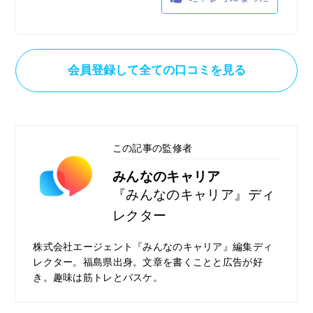
ですし、特に地方だと条件で検索をかけても
一件もヒットしないことが多々あったので、
使い勝手は良くなかったです。
また、求人も他な求人サイトにはどこにもあ
会員登録して全ての口コミを見る
るような大手の仕事がほとんどでしたし、や
はりTSUTAYAグループが運営されているサ
イトなので、TSUTAYA店舗の求人情報が多
くて、それ以外だとほとんどない印象を受け
この記事の監修者
ました。
Tポイントが貰えるキャンペーンなどもあり
みんなのキャリア
ましたが、全国のTSUTAYA店舗で仕事をし
『みんなのキャリア』ディ
たい方以外には向かないです。
レクター
株式会社エージェント『みんなのキャリア』編集ディ
レクター。福島県出身。文章を書くことと広告が好
き。趣味は筋トレとバスケ。