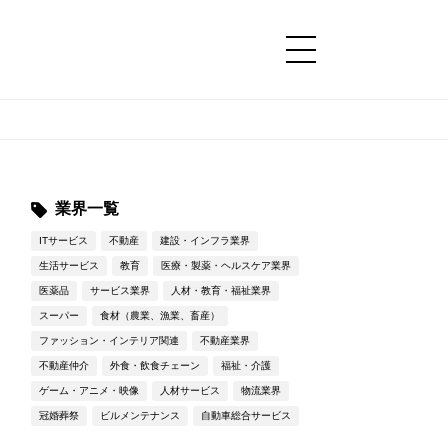
コンテンツ
コンテンツ
詳細設定
詳細設定
業界一覧
ITサービス
不動産
建設・インフラ業界
生活サービス
教育
医療・製薬・ヘルスケア業界
医薬品
サービス業界
人材・教育・福祉業界
スーパー
食材（農業、漁業、畜産）
ファッション・インテリア関連
不動産業界
不動産仲介
外食・飲食チェーン
福祉・介護
ゲーム・アニメ・映像
人材サービス
物流業界
冠婚葬祭
ビルメンテナンス
自動車総合サービス