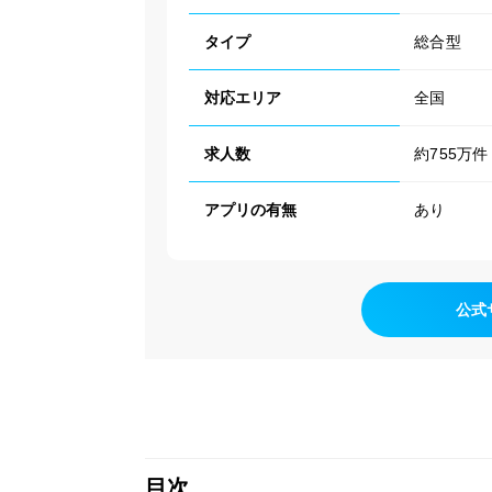
タイプ
総合型
対応エリア
全国
求人数
約755万件
アプリの有無
あり
公式
目次