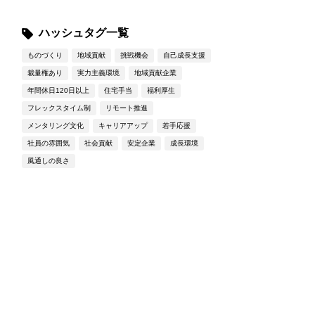
ハッシュタグ一覧
ものづくり
地域貢献
挑戦機会
自己成長支援
裁量権あり
実力主義環境
地域貢献企業
年間休日120日以上
住宅手当
福利厚生
フレックスタイム制
リモート推進
メンタリング文化
キャリアアップ
若手応援
社員の雰囲気
社会貢献
安定企業
成長環境
風通しの良さ