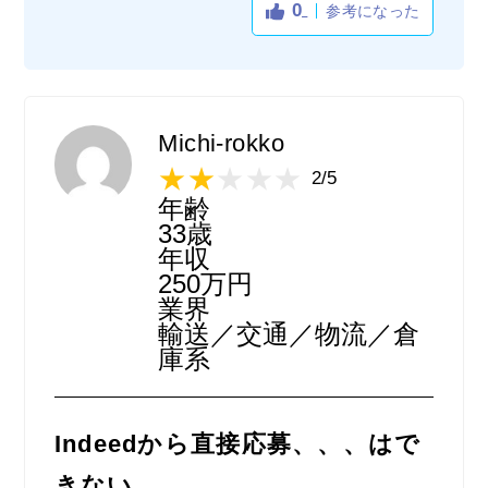
0
参考になった
できた。他の媒体には載っていないような仕
事内容もあったので、見ているだけでもこん
な仕事があるのかと勉強になった。こちら
で、何件か申込をして面接と履歴書提出を経
て。仕事が決まったこともある。結局、仕事
Michi-rokko
自体は私自身に合わなかったので転職するこ
2/5
とになったのですが、仕事を探す際のツール
年齢
としては有用だと思いました。また探す際に
33歳
は利用したいと思います。
年収
250万円
業界
輸送／交通／物流／倉
庫系
Indeedから直接応募、、、はで
きない