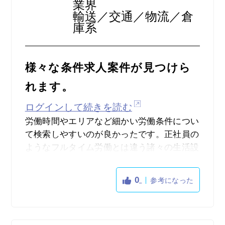
業界
輸送／交通／物流／倉
庫系
様々な条件求人案件が見つけら
れます。
ログインして続きを読む
労働時間やエリアなど細かい労働条件につい
て検索しやすいのが良かったです。正社員の
ようなフルタイム労働とは違う諸々の生活設
計を考慮した働き口を検討したい人にとって
は多くの選択肢を見つけることができると思
0
参考になった
います。個人的には副業・WワークOKで検
索できるのは助かりました。また、一般的に
知られている職種とは違う普段意識しないよ