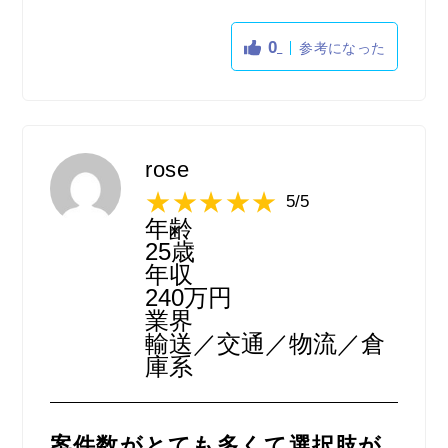
幅広い職種の募集があるため、どんな仕事を
したいか迷っている時に全般的に探すことが
0
参考になった
できるのでは。
ページデザインは少し見づらい。
rose
5/5
年齢
25歳
年収
240万円
業界
輸送／交通／物流／倉
庫系
案件数がとても多くて選択肢が