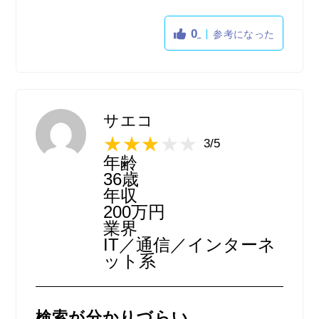
報をとにかくより多く検索したい場合にはこ
こは便利かと思っています。求人検索のしや
0
参考になった
すさから言えば、上位ランキングに位置する
ほど求人検索がしやすくなっています。ただ
し条件があまりよろしくない求人も検索して
しまうので、また条件を絞って検索する際に
も絞り込む際の検索条件が細かくないことも
サエコ
ややデメリットに感じています。ですから、
3/5
まずどんな求人があるのか広く浅くリサーチ
年齢
をする上では使い勝手が良いです。
36歳
年収
200万円
業界
IT／通信／インターネ
ット系
検索が分かりづらい