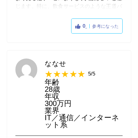
じます。特に、飲食サービスのような王道バ
イト以外を探している人にとってはIndeedが
1番選択肢が多い求人サイトだと、色んなサ
0
参考になった
ービスを使用した経験から感じます。（当時
の希望職だった「フィットネスジム」の求人
は断トツトップでした！）
ななせ
5/5
年齢
28歳
年収
300万円
業界
IT／通信／インターネ
ット系