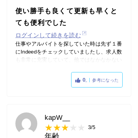
使い勝手も良くて更新も早くと
ても便利でした
ログインして続きを読む
仕事やアルバイトを探していた時は先ず１番
にIndeedをチェックしていましたし、求人数
も非常に充実していて、他ではなかなかない
求人まで様々にあるので大変貴重でした。
また、アプリの使い勝手もとにかく良かった
0
参考になった
ですし、シンプルで無駄な物がないのでスト
レスなく使えていました。
求人のジャンルも色々ありましたし、単発だ
ったり１日数時間など、ライフスタイルに合
わせて働ける求人も充実していたので、それ
kapW__
ぞれの目的で仕事が探せるのでおすすめで
3/5
す。
年齢