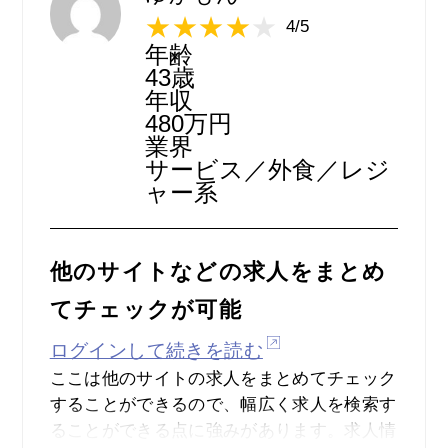
た。
4/5
これも、幅広く色々な職種を掲載してる
年齢
indeedの、おかげでした。
43歳
新しい仕事との出会いで自分は生まれ変わっ
年収
480万円
たようです。
業界
2年続けていて、現在も配達員をやっていま
サービス／外食／レジ
す。
ャー系
他のサイトなどの求人をまとめ
てチェックが可能
ログインして続きを読む
ここは他のサイトの求人をまとめてチェック
することができるので、幅広く求人を検索す
ることができる点に強みがあります。求人情