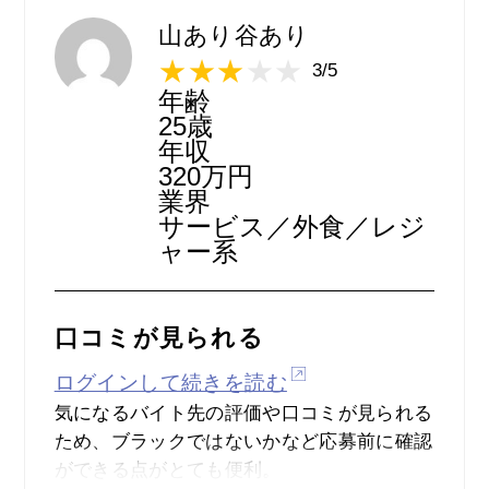
うな仕事の種類も見つけることができ、そう
した意味でも自分の中で多くの選択肢を持つ
山あり谷あり
ことができると思います。サイトデザインも
3/5
シンプルで見やすく、数多く求人案件を探し
年齢
たい人にとっては使いやすいと思います。
25歳
年収
320万円
業界
サービス／外食／レジ
ャー系
口コミが見られる
ログインして続きを読む
気になるバイト先の評価や口コミが見られる
ため、ブラックではないかなど応募前に確認
ができる点がとても便利。