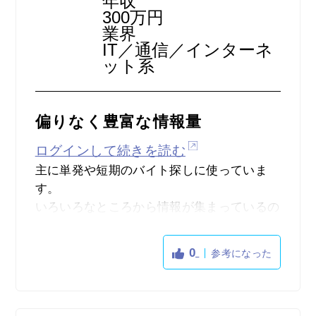
年収
300万円
業界
IT／通信／インターネ
ット系
偏りなく豊富な情報量
ログインして続きを読む
主に単発や短期のバイト探しに使っていま
す。
いろいろなところから情報が集まっているの
で、とにかく探せます。
条件を絞った検索もできるので、探し方も簡
0
参考になった
単で効率的です。
ただ情報量が多いので、何ページか見ないと
気づかない求人もあります。