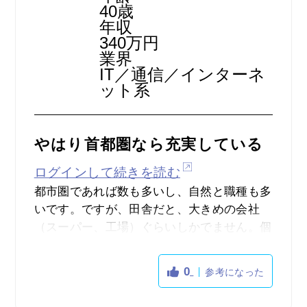
検索機能に関してもサクサク使えて目的の求
40歳
人までたどり着きやすかったですし、基本全
年収
340万円
く不自由なく使えていたので、個人的には非
業界
常に優秀なサイトだと感じました。
IT／通信／インターネ
ット系
やはり首都圏なら充実している
ログインして続きを読む
都市圏であれば数も多いし、自然と職種も多
いです。ですが、田舎だと、大きめの会社
（スーパー、工場）ぐらいしかでません。個
人商店の方々も使ってほしいし、Indeedさん
からも収集できないものでしょうか。結局は
0
参考になった
クチコミやお店の掲示の方が見つかります。