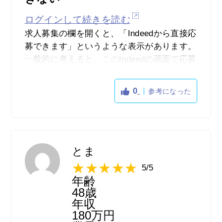
ログインして続きを読む
求人募集の欄を開くと、「Indeedから直接応
募できます」というような表示があります。
一般的に考えると、このIndeedの画面で応募
すれば、それで応募完了だという印象があり
ます。ですが、派遣会社の場合は、「いや、
0
参考になった
まだ応募できていませんよ？」という連絡が
来ます。
つまり、派遣会社にて登録をし、そこからさ
らにその派遣会社を通じて求人に応募しなく
とま
てはいけないということです。二度手間、三
5/5
度手間ということです。こちらとしては、こ
年齢
れでもう応募が出来ているのかと思いきや、
48歳
「いや、まったく何の仕事に応募したのか知
年収
180万円
らないんですけど？」という連絡が来るわけ