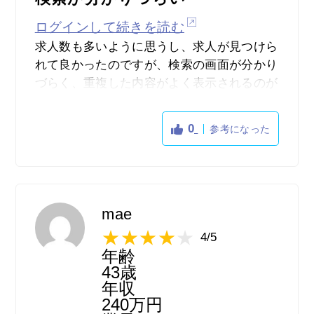
ログインして続きを読む
求人数も多いように思うし、求人が見つけら
れて良かったのですが、検索の画面が分かり
づらく、重複した内容がよく表示されるのが
とても見づらかったです。
フリーワードでしか詳細検索ができないのが
0
参考になった
使いづらいです。
他のサイトのように細かく検索ができるなど
があると便利だと思います。
写真が表示されないので、職場の想像がしづ
らかったり、自分が以前見た求人情報なのか
mae
判断するのが難しい事がありました。
4/5
求人数など、内容はいいけど、そういった部
年齢
分がもったいないと感じます。
43歳
サイトの構成が変わってくると、もっと見や
年収
240万円
すいなと思いました。