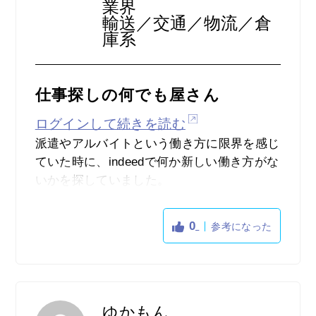
業界
です。Indeedから直接応募できる、という意
輸送／交通／物流／倉
味がよくわかりません。
庫系
派遣会社でない場合でも、面接に行くと「ど
の求人媒体から応募されましたか？」と問わ
仕事探しの何でも屋さん
れました。いったい、Indeedは少しいい加減
すぎないでしょうか。そのような印象を受け
ログインして続きを読む
ます。
派遣やアルバイトという働き方に限界を感じ
ていた時に、indeedで何か新しい働き方がな
いかを探していました。
そんな時に、ウーバーイーツの配達員の募集
を見ました。以前から興味はあったのです
0
参考になった
が、自分が住んでるのは、地方都市のために
サービス自体をやってませんでした。
しかし、新たにウーバーイーツのサービスを
開始する事を、indeedで初めて知って「これ
だ！」と、直感で次に働く仕事を決めまし
ゆかもん