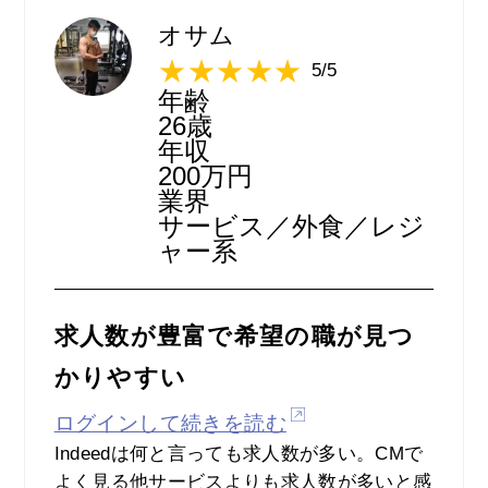
後ろの方に求めているような求人があって、
「これいいじゃん、こんな後から出てくるな
オサム
んて…」
5/5
ってことが結構あります。
年齢
掲載元へのリンクもあるので、しっかりと応
26歳
募前で確認できることが多いのも助かりま
年収
200万円
す。
業界
何日前の掲載か、人気度などもわかるので、
サービス／外食／レジ
応募のときの目安になります。
ャー系
無料なので使って損はありません。
求人数が豊富で希望の職が見つ
かりやすい
ログインして続きを読む
Indeedは何と言っても求人数が多い。CMで
よく見る他サービスよりも求人数が多いと感