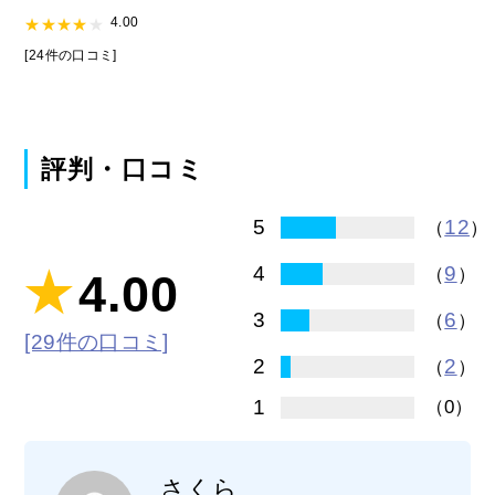
4.00
[24件の口コミ]
評判・口コミ
12
5
（
）
9
4
（
）
4.00
6
3
（
）
[29件の口コミ]
2
2
（
）
1
（0）
さくら