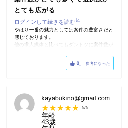
とても広がる
ログインして続きを読む
やはり一番の魅力としては案件の豊富さだと
感じております。
他の求人媒体と比べてもダントツに案件数が
多いです。
他の求人媒体で掲載費が高すぎて求人を乗せ
0
参考になった
たくても載せられない企業さんなども
indeedには求人が乗っていることが多いた
め、他では見つけられないような求人をたく
さん見ることが出来ます。
kayabukino@gmail.com
5/5
年齢
43歳