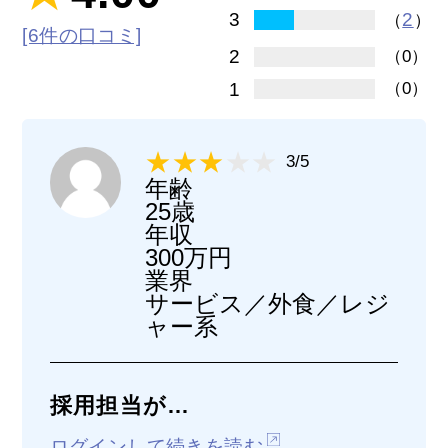
2
3
（
）
[6件の口コミ]
2
（0）
1
（0）
3/5
年齢
25歳
年収
300万円
業界
サービス／外食／レジ
ャー系
採用担当が…
ログインして続きを読む