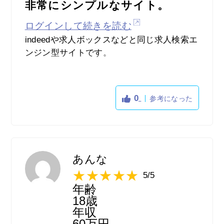
非常にシンプルなサイト。
ログインして続きを読む
indeedや求人ボックスなどと同じ求人検索エ
ンジン型サイトです。
それらの中でも断トツでシンプルな印象を受
けました。
0
参考になった
情報が多くごちゃごちゃしていると見にくい
と思う人には
いいかもしれませんが、ちょっとそっけない
あんな
かも？
5/5
年齢
絞り込み検索のキーワードも少ないです。
18歳
年収
60万円
ただ、長時間サイトを見ていても疲れないと