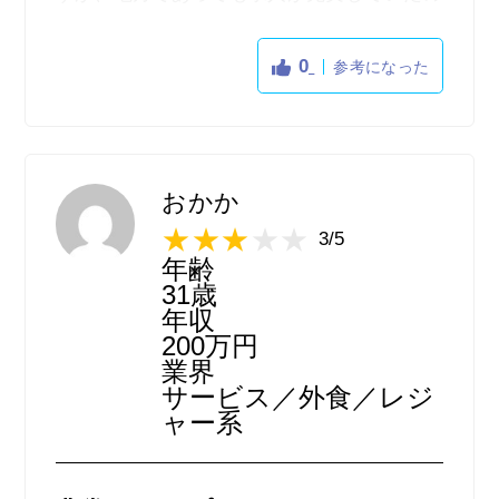
でとても助かりました。
他な求人サイトだと地方は少なかったり関東
0
参考になった
圏ばかりに集中しているサイトが多かったの
で、スタンバイはとにかく地方に強い印象を
受けました。
また、応募もスマホから直ぐにでき、希望す
る面接日なども自分の都合に合わせて設定が
おかか
できるので便利でしたし、面接自体もテレビ
3/5
電話で行えるので、応募から面接までがとに
年齢
かくお手軽にできるのは非常に利便性が高か
31歳
ったです。そして、マップから検索ができた
年収
200万円
りなど検索機能も豊富でしたし、全体的に非
業界
常に使い勝手が良かったです。
サービス／外食／レジ
ャー系