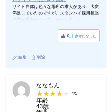
サイト自体は色々な場所の求人があり、大変
満足していたのですが、スタンバイ採用担当
の方が常識がなっていないと言うか…。
採用担当の方は初め話しやすく好印象だった
のですが、その後何時に連絡すると連絡があ
0
参考になった
ったのにその時間に連絡がない所かその日の
連絡はなし。LINEの交換はしていたのでそ
こで連絡はできない旨を伝えて貰えればそれ
編集
削除
でよかったのにそれすらなし。そして次の日
に何もなかったかのように電話連絡が来たの
で全部無視したらLINEで連絡を取りたい旨
を言われたので、今後は自分1人で探すから
探して貰わなくて結構ということを丁寧に
ななもん
LINEで伝えたらそこから既読無視。別に謝
4/5
ってほしいとかは全然ないけどその担当の常
年齢
識を疑う出来事でした。
43歳
サイト自体は使い勝手が良かったので星3付
年収