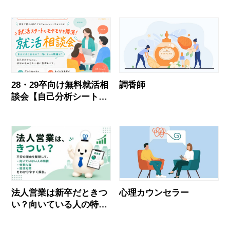
活で使える合う職場の見
面接に活かす「分析」の
抜き方
コツ
28・29卒向け無料就活相
調香師
談会【自己分析シート付
き】
法人営業は新卒だときつ
心理カウンセラー
い？向いている人の特
徴・面接の対策を徹底解
説！