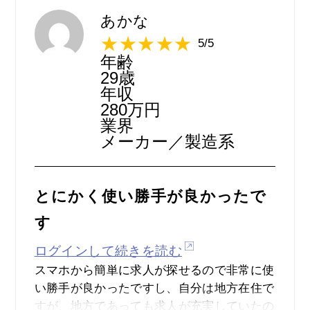
リットとしては、スマートフォンで面接する
あかな
ことができる点です。応募した先から連絡が
5/5
くれば、チャットを通じて面接日を決めて面
年齢
接日当日になるとチャット動画面接を知らせ
29歳
る通知がきて、後はアプリを起動して受話器
年収
280万円
のボタンを押せば面接が開始されます。この
業界
手軽さがここの魅力でもあります。
メーカー／製造系
とにかく使い勝手が良かったで
す
ログインして続きを読む
スマホから簡単に求人が探せるので非常に使
い勝手が良かったですし、自分は地方在住で
すが、地方であっても求人が充実していたの