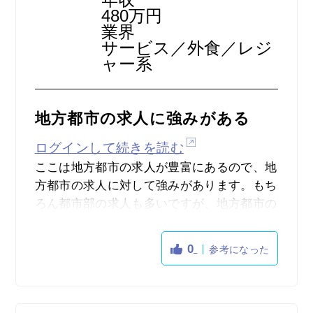
480万円
けさせていただきました。
業界
サービス／外食／レジ
ャー系
地方都市の求人に強みがある
ログインして続きを読む
ここは地方都市の求人が豊富にあるので、地
方都市の求人に対して強みがあります。もち
ろん都市部の求人も多いですが、地方都市の
求人も多いのがここのメリットです。それに
正社員や派遣社員以外にもアルバイトやパー
0
参考になった
トといった雇用形態の求人も探すことができ
ますので便利です。そしてスマートフォンか
ら簡単に求人を検索することができるので、
外出先でも利用しやすいです。それと他のメ