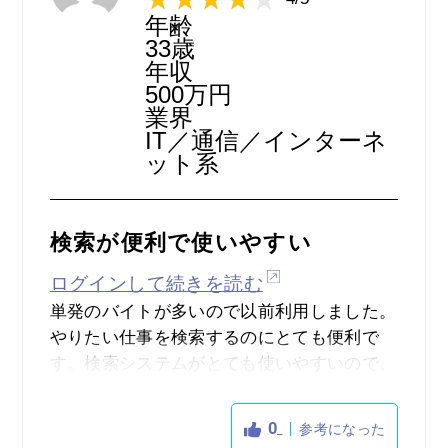
ので、そこが残念です。やたらメールがくる
年齢
ので、正直うんざりするほどです。そのため
33歳
メールアドレスは使い捨てのメールアドレス
年収
500万円
で登録しないと気が滅入ってしまいます。
業界
IT／通信／インターネ
ット系
検索が便利で使いやすい
ログインして続きを読む
単発のバイトが多いので以前利用しました。
やりたい仕事を検索するのにとても便利で
す。検索システムがとても使いやすいので、
条件にあった仕事が見つけやすいです。絞り
込みもできるので、自分の希望職種がすごく
0
参考になった
見つけやすいです。