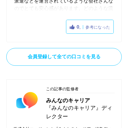
派遣などを運営されているような会社さんな
のでとても安心感があります。どのような流
れでバイトを検索できるのかをしっかりと記
載してあるのでとても使いやすいなと思いま
0
参考になった
した。また、検索方法自体もたくさんあって
希望の条件で絞ることができるので自由にス
ムーズに自分に合った働き方のアルバイトを
探すことができるという点が良いです。なか
会員登録して全ての口コミを見る
なかバイト検索となったら時間がかかってし
まうということがあると思うのですが、その
悩みを解決してくれるようなサービスになり
ます。また、登録自体も非常に簡単で自由に
この記事の監修者
気軽にアルバイトの検索ができるようになっ
ていて大手という安心感もあるので使いやす
みんなのキャリア
いです。求人自体もたくさんあるので視野も
『みんなのキャリア』ディ
広がるしありがたいです。
レクター