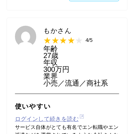
ると思いますし、サービス業なら地方でも比
較的多かったので不便ではないと思います。
逆に他な業種だと割に合わないとは思いまし
たが、検索機能や保存機能などは直感的に使
もかさん
え使い勝手が良かったので、サイト自体は非
4/5
常に扱いやすくて良かったと思います。ま
年齢
た、自分が求めているような求人はなかった
27歳
ですが、更新は早かったのでその点は良かっ
年収
300万円
たです。
業界
小売／流通／商社系
使いやすい
ログインして続きを読む
サービス自体がとても有名でエン転職やエン