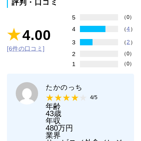
評判・口コミ
5
（0）
4
4
（
）
4.00
2
3
（
）
[6件の口コミ]
2
（0）
1
（0）
たかのっち
4/5
年齢
43歳
年収
480万円
業界