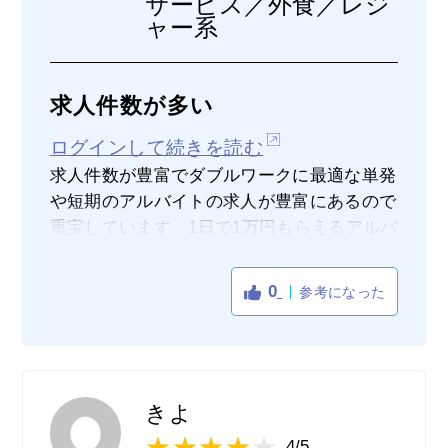
サービス／外食／レジ
ャー系
求人件数が多い
ログインして続きを読む
求人件数が豊富でダブルワークに最適な単発
や短期のアルバイトの求人が豊富にあるので
重宝しています。1日で1万円もらえるアルバ
イト求人や1日だけのアルバイト求人なども
あってダブルワークには最適な求人が多くあ
0
参考になった
るので、使いやすいです。長期でのアルバイ
トは難しいが単発や短期などのアルバイトな
らば可能であることが多いので、個人的には
気に入っています。なおここに登録すると希
望条件にマッチした求人情報だったり新着の
きよ
求人情報といったメールの嵐になってしまう
4/5