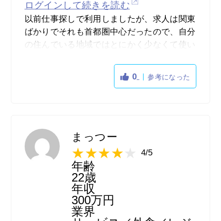
ログインして続きを読む
以前仕事探しで利用しましたが、求人は関東
ばかりでそれも首都圏中心だったので、自分
の住んでいる地域ではとにかく少なくて使い
勝手は良くなかったです。
しかし、職種は大変充実していましたし、単
0
参考になった
発や１日数時間など、ライフスタイルに合わ
せて働ける求人が豊富にあったので、関東お
住まいの方は都合に合わせた仕事が見付けや
すいと思います。
また、日払いや週払いの仕事も多くありまし
まっつー
たし、気になるボタンがあり、それを押して
4/5
おくと企業側からオファーのようなものが届
年齢
いたりもするので、不安な場合はこのシステ
22歳
ムは安心ができ大変便利だと思いました。
年収
300万円
業界