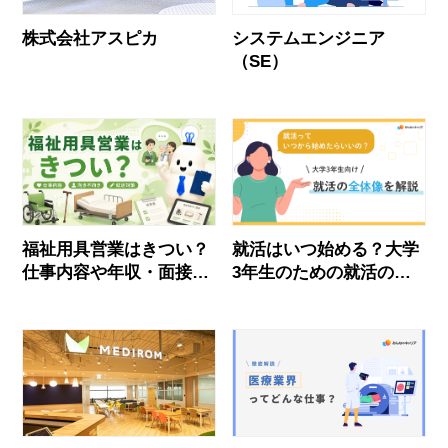
株式会社アスピカ
システムエンジニア
（SE）
福祉用具営業はきつい？
就活はいつ始める？大学
仕事内容や年収・面接対
3年生のための就活の全
策を徹底解説！【動画あ
体像とすぐできること
り】