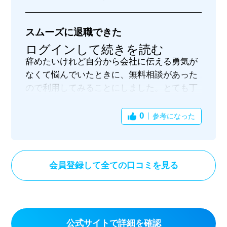
スムーズに退職できた
ログインして続きを読む
辞めたいけれど自分から会社に伝える勇気が
なくて悩んでいたときに、無料相談があった
ので利用してみることにしました。とても丁
寧な対応で親身になって話を聞いてもらえた
ので安心感があったし、自分が直接会社の人
0
参考になった
とやり取りをする必要がなくて精神的にかな
り楽で良かったです。有給休暇もきちんと取
ることができて、会社から連絡がなかったの
会員登録して全ての口コミを見る
でストレスにもなりませんでした。料金も安
いなと感じることができたのも、対応がスム
ーズで本当に精神的な負担がなかったからだ
なと思うし利用したことで、次の働き先のこ
とをゆっくり考える時間もできました。
公式サイトで詳細を確認