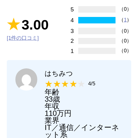
5
（0）
4
3.00
（
1
）
3
（0）
[1件の口コミ]
2
（0）
1
（0）
はちみつ
4/5
年齢
33歳
年収
110万円
業界
IT／通信／インターネ
ット系