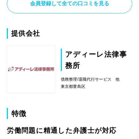
会員登録して全ての口コミを見る
ので非常に安心感を覚えましたし、こちらと
しても不安や心配があった中これだけ親身に
接してもらえたことで大変楽な気持ちになれ
ました。
提供会社
そして、退職代行もスムーズに行ってもらえ
ましたし、退職代行手続きをしたら終わりで
アディーレ法律事
はなく、その後のアフターフォローまで手厚
務所
くしてもらえたので非常に助かりました。総
じて大変満足できたので良かったと思いま
債務整理/退職代行サービス 他
す。
東京都豊島区
特徴
労働問題に精通した弁護士が対応