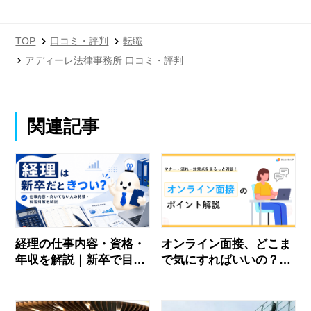
TOP
口コミ・評判
転職
アディーレ法律事務所 口コミ・評判
関連記事
経理の仕事内容・資格・
オンライン面接、どこま
年収を解説｜新卒で目指
で気にすればいいの？マ
す前に知りたい向き不向
ナー・当日の流れ・注意
き
点を確認！