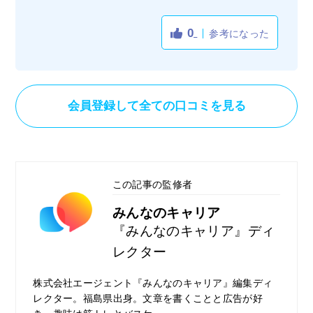
そんな中、決心をして退職代行を依頼しまし
たが、事務的な対応ではなくしっかりと精神
0
参考になった
的に支えてもらえるような親身な対応だった
ので非常に安心感を覚えましたし、こちらと
しても不安や心配があった中これだけ親身に
接してもらえたことで大変楽な気持ちになれ
会員登録して全ての口コミを見る
ました。
そして、退職代行もスムーズに行ってもらえ
ましたし、退職代行手続きをしたら終わりで
はなく、その後のアフターフォローまで手厚
この記事の監修者
くしてもらえたので非常に助かりました。総
じて大変満足できたので良かったと思いま
みんなのキャリア
す。
『みんなのキャリア』ディ
レクター
株式会社エージェント『みんなのキャリア』編集ディ
レクター。福島県出身。文章を書くことと広告が好