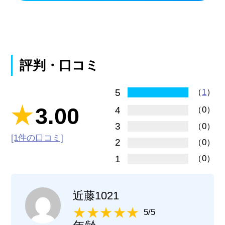
評判・口コミ
5
（
1
）
3.00
4
（0）
3
（0）
[1件の口コミ]
2
（0）
1
（0）
近藤1021
5/5