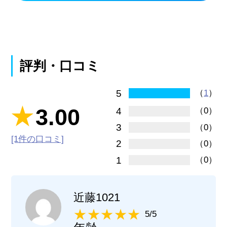
評判・口コミ
5
（
1
）
3.00
4
（0）
3
（0）
[1件の口コミ]
2
（0）
1
（0）
近藤1021
5/5