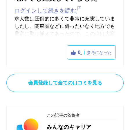
ログインして続きを読む
求人数は圧倒的に多くて非常に充実していま
したし、関東圏などに偏ったいなく地方でも
豊富に取り揃えてあったので、この点は大変
良かったです。
自分は地方での転職を視野に入れていたの
0
参考になった
で、それでも選択肢が広がったのは非常に助
かりましたし、使い勝手は大変良かったよう
に思います。
また、求人数の質に関しても、もちろん豊富
会員登録して全ての口コミを見る
にある分様々にありましたが、中にはハイク
ラスの求人もあったのでキャリアアップも狙
えましたし、担当の方もしっかりと自分の希
望通りの求人をいくつか紹介してもらえたの
この記事の監修者
で非常に助かりました。
その結果希望をしていた地方への転職ができ
みんなのキャリア