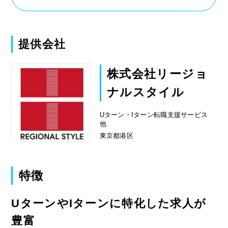
かりましたし、使い勝手は大変良かったよう
に思います。
また、求人数の質に関しても、もちろん豊富
にある分様々にありましたが、中にはハイク
提供会社
ラスの求人もあったのでキャリアアップも狙
えましたし、担当の方もしっかりと自分の希
株式会社リージョ
望通りの求人をいくつか紹介してもらえたの
ナルスタイル
で非常に助かりました。
その結果希望をしていた地方への転職ができ
Uターン・Iターン転職支援サービス
ましたし、やはり地域問わずこれだけ求人数
他
があるのは非常に魅力的だと感じます。
東京都港区
特徴
UターンやIターンに特化した求人が
豊富