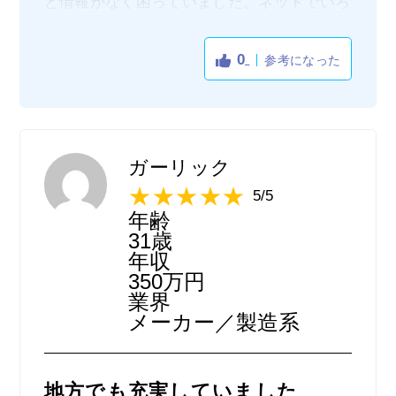
ど情報がなく困っていました。ネットでいろ
いろと検索したところ、こちらの会社がヒッ
トしました。Uターン、Iターン転職に強く、
0
参考になった
またミドルキャリア・ハイキャリアを得意と
している点も私の志向にマッチしていまし
た。遠隔地のためコンサルタントとは内定ま
でずっとZoomでの面談やメールでのやり取
りで、直接お会いしませんでしたが、ベテラ
ガーリック
ンのコンサルタントであったこともあり、特
5/5
に問題なく転職活動を進められました。案件
年齢
数も絶対数が少ない中（地方のため）、複数
31歳
の案件を紹介していただき、正味２ヶ月ほど
年収
350万円
で内定を得ることができました。
業界
メーカー／製造系
地方でも充実していました