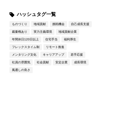
ハッシュタグ一覧
ものづくり
地域貢献
挑戦機会
自己成長支援
裁量権あり
実力主義環境
地域貢献企業
年間休日120日以上
住宅手当
福利厚生
フレックスタイム制
リモート推進
メンタリング文化
キャリアアップ
若手応援
社員の雰囲気
社会貢献
安定企業
成長環境
風通しの良さ