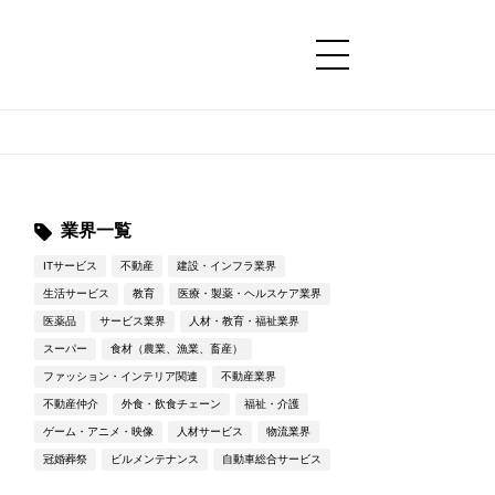
コンテンツ
コンテンツ
詳細設定
詳細設定
業界一覧
ITサービス
不動産
建設・インフラ業界
生活サービス
教育
医療・製薬・ヘルスケア業界
医薬品
サービス業界
人材・教育・福祉業界
スーパー
食材（農業、漁業、畜産）
ファッション・インテリア関連
不動産業界
不動産仲介
外食・飲食チェーン
福祉・介護
ゲーム・アニメ・映像
人材サービス
物流業界
冠婚葬祭
ビルメンテナンス
自動車総合サービス