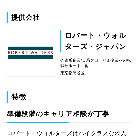
たので対応は非常に良かったように感じま
す。
また、紹介された求人に関しても自分が求め
提供会社
ている希望通りでしたし、非常にマッチング
した提案をしてもらえたのは大変好印象でし
ロバート・ウォル
た。
ターズ・ジャパン
求人に関してはキャリアやスキルを重視され
たものが多かったですが、ロバート・ウォル
外資系企業/日系グローバル企業への転
ターズは実績も素晴らしい転職エージェント
職サポート 他
ですし、対応など含め非常に安心感があり大
東京都渋谷区
変良かったと思います。
特徴
準備段階のキャリア相談が丁寧
ロバート・ウォルターズはハイクラスな求人