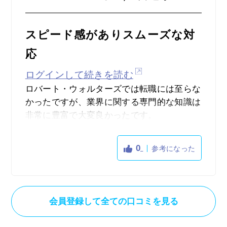
スピード感がありスムーズな対
応
ログインして続きを読む
ロバート・ウォルターズでは転職には至らな
かったですが、業界に関する専門的な知識は
非常に豊富で大変良かったです。
やはり外資系企業だと業務をあまり理解され
ていないコンサルタントの方は比較的多いで
0
参考になった
すが、そういったことも一切なかったです
し、話が進む展開も非常にスピード感があっ
たので対応は非常に良かったように感じま
す。
会員登録して全ての口コミを見る
また、紹介された求人に関しても自分が求め
ている希望通りでしたし、非常にマッチング