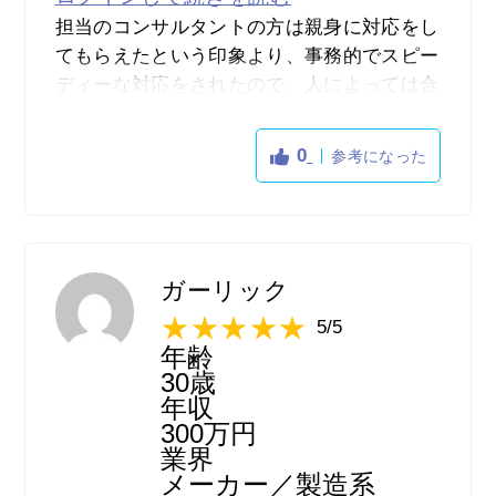
担当のコンサルタントの方は親身に対応をし
てもらえたという印象より、事務的でスピー
ディーな対応をされたので、人によっては合
う合わないがあるようには感じました。やは
り親身になって寄り添って対応をしてもらえ
0
参考になった
る方が個人的には安心感がありますし、若干
他人行儀にも感じてしまったのでその点は気
になる部分でした。しかし、逆に黙々とスピ
ーディーに対応をしてもらえる方が合う方も
おられると思うので、そういった方にはおす
ガーリック
すめです。また、とにかくスピード感を持っ
5/5
て話を進めてもらえるので、少しでも早く外
年齢
資系企業に転職したい方には向いていると思
30歳
いますし、この迅速さはとにかく印象として
年収
300万円
強く残りました。
業界
メーカー／製造系