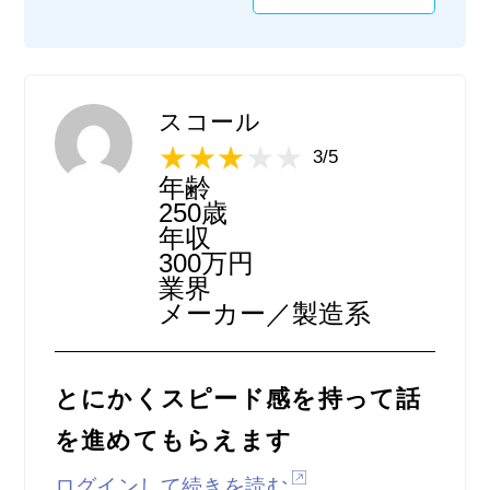
ったです。かなり求められているスキルが高
いので、自分のスキルや経験ではほとんど太
刀魚ができないと悟りました。ただし担当者
の方が粗末に扱うことなく丁寧に対応してく
れたので、そこは良かったです。外資系企業
スコール
へのハードルの高さを改めて気遣かせてくれ
3/5
ましたので、現実を知ることができて逆に良
年齢
かったと思っています。
250歳
年収
300万円
業界
メーカー／製造系
とにかくスピード感を持って話
を進めてもらえます
ログインして続きを読む