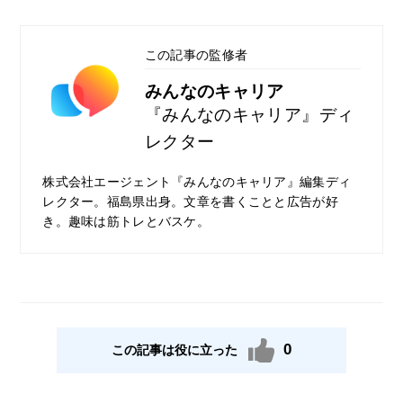
した提案をしてもらえたのは大変好印象でし
た。
この記事の監修者
求人に関してはキャリアやスキルを重視され
たものが多かったですが、ロバート・ウォル
みんなのキャリア
ターズは実績も素晴らしい転職エージェント
『みんなのキャリア』ディ
ですし、対応など含め非常に安心感があり大
レクター
変良かったと思います。
株式会社エージェント『みんなのキャリア』編集ディ
レクター。福島県出身。文章を書くことと広告が好
き。趣味は筋トレとバスケ。
0
この記事は役に立った