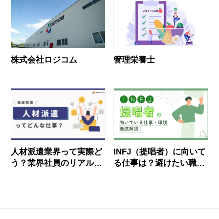
株式会社ロジコム
管理栄養士
人材派遣業界って実際ど
INFJ（提唱者）に向いて
う？業界社員のリアルな
る仕事は？避けたい職場
声とおすすめ企業
と見抜き方を徹底解説！