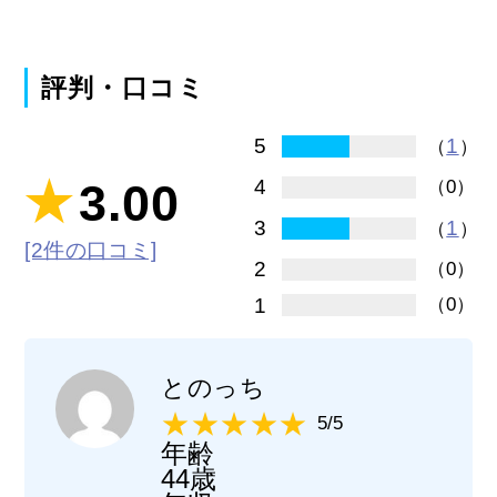
評判・口コミ
1
5
（
）
3.00
4
（0）
1
3
（
）
[2件の口コミ]
2
（0）
1
（0）
とのっち
5/5
年齢
44歳