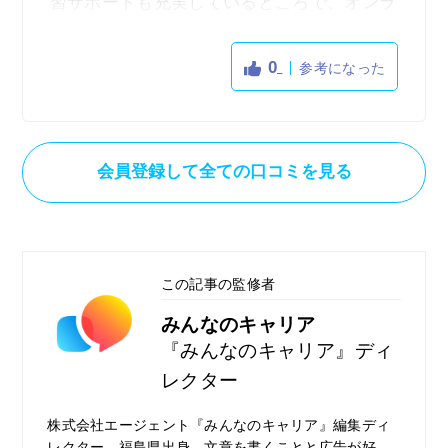
習サポートも充実しているところで、オンラ
インの学習では現役エンジニアの講師などが
各受講生をサポートし、学習中の質問は24時
0
参考になった
間受付のチャットサポートを利用できるので
大変分かりやすく学習しやすいところだと思
います逆に残念だった点としてはカウンセラ
ーの方が固定ではなく、料金が高いことだと
会員登録して全ての口コミを見る
思いますが、給付金が支給されるので受講料
が480,000円から144,000円まで安くなったの
でその点に関して経済的な負担は軽減させる
ので安心だと思います。
この記事の監修者
みんなのキャリア
『みんなのキャリア』ディ
レクター
株式会社エージェント『みんなのキャリア』編集ディ
レクター。福島県出身。文章を書くことと広告が好