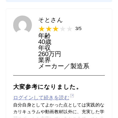
でよく利用されるプログラミング言語である
Pythonに特化している点も「アイデミープ
レミアム」の強みです。またオンラインで受
そとさん
講できるので、自宅や外出先でもパソコンと
3/5
インターネット環境があれば好きな時に学ぶ
年齢
ことができるので、学習面においては満足で
40歳
きます。それからサポート体制も手厚くなっ
年収
260万円
ていて、マンツーマンによるオンラインカウ
業界
ンセリングで現在の学習内容や課題について
メーカー／製造系
画面を共有しながら現役のエンジニアの講師
に直接質問したり相談することができるの
で、その分挫折しにくくなるといったメリッ
大変参考になりました。
トもあります。
ログインして続きを読む
自分自身としてよかった点としては実践的な
カリキュラムや動画教材以外に、充実した学