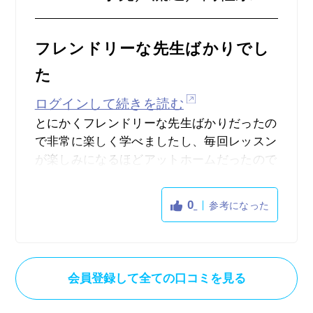
フレンドリーな先生ばかりでし
た
ログインして続きを読む
とにかくフレンドリーな先生ばかりだったの
で非常に楽しく学べましたし、毎回レッスン
が楽しみになるほどアットホームだったので
大変良かったです。また、全ての先生がネイ
ティブの方なので、自然な英語を聴いて学べ
0
参考になった
て非常に良かったですし、話しの内容も映画
だったり文化だったり様々だったので、とて
も充実していました。そして、沢山の講師の
方がおられ、プロフィール動画から選べます
会員登録して全ての口コミを見る
し、発音が分かりやすい方やおしゃべりがお
好きな方など、色々な方がおられたので自分