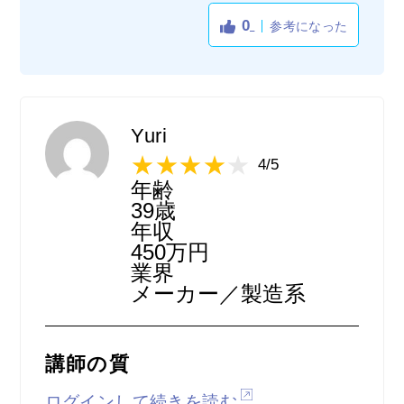
難点です。ただし講師の数は多いこともあっ
0
参考になった
て別の講師からレッスンは受けることができ
ますが、せっかく相性の良い講師に出会えた
としてもその講師の予約が取ることが中々難
しいので、そこが残念でした。なおここは、
ネイティブの講師からレッスンを受けること
Yuri
ができるという強みがありますので利用価値
4/5
は高いです。また自分が受けたレッスン中の
年齢
会話を録画して残せるので、レッスンが終了
39歳
した後に録画を何度も見返せるため自己フィ
年収
450万円
ードバックができる点も気に入っています。
業界
メーカー／製造系
講師の質
ログインして続きを読む