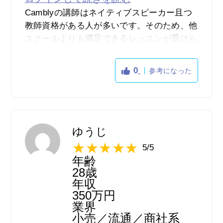
Camblyの講師はネイティブスピーカー且つ
教師資格がある人が多いです。そのため、他
スクールよりも満足できるレッスンが受けら
れると思います。レッスン外でも質問があれ
ばメッセージを送ることもできますし、ほど
0
参考になった
んとの先生が丁寧に返信してくれます。
私は仕事で英語を使うためCamblyを始めた
のですが、英文メールやプレゼン資料も添削
してもらえるのでとても助かっています。ま
ゆうじ
た、仕事の兼ね合いで事前に予約できないこ
5/5
とも多いのですが、講師数が多いため気が向
年齢
いたときにログインをして、すぐに条件に合
28歳
う講師にコールすることができます。
年収
350万円
業界
小売／流通／商社系