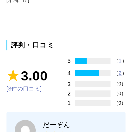
[2件の口コミ]
評判・口コミ
1
5
（
）
3.00
2
4
（
）
3
（0）
[3件の口コミ]
2
（0）
1
（0）
だーぞん