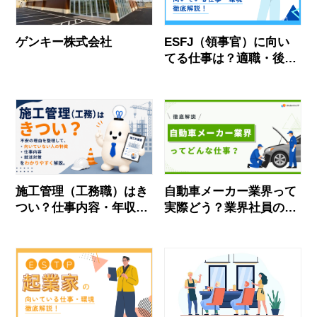
ゲンキー株式会社
ESFJ（領事官）に向い
てる仕事は？適職・後悔
しない職場選び【逆質問
付】
施工管理（工務職）はき
自動車メーカー業界って
つい？仕事内容・年収・
実際どう？業界社員のリ
就活での対策を徹底解
アルな声とおすすめ企業
説！