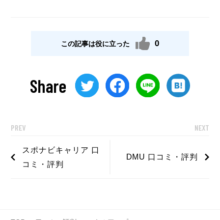
に合った先生も見付かりやすかったです。レ
ッスンに関しても録画されているので、復習
もでき大変効率よく楽しく学べ非常に満足で
0
この記事は役に立った
した。
Share
PREV
NEXT
スポナビキャリア 口
DMU 口コミ・評判
コミ・評判