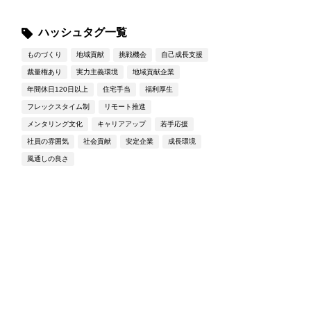
ハッシュタグ一覧
ものづくり
地域貢献
挑戦機会
自己成長支援
裁量権あり
実力主義環境
地域貢献企業
年間休日120日以上
住宅手当
福利厚生
フレックスタイム制
リモート推進
メンタリング文化
キャリアアップ
若手応援
社員の雰囲気
社会貢献
安定企業
成長環境
風通しの良さ