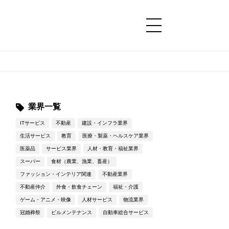
コンテンツ
コンテンツ
詳細設定
詳細設定
業界一覧
ITサービス
不動産
建設・インフラ業界
生活サービス
教育
医療・製薬・ヘルスケア業界
医薬品
サービス業界
人材・教育・福祉業界
スーパー
食材（農業、漁業、畜産）
ファッション・インテリア関連
不動産業界
不動産仲介
外食・飲食チェーン
福祉・介護
ゲーム・アニメ・映像
人材サービス
物流業界
冠婚葬祭
ビルメンテナンス
自動車総合サービス