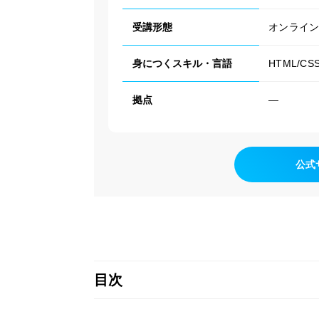
受講形態
オンライン
身につくスキル・言語
HTML/CSS/
拠点
―
公式
目次