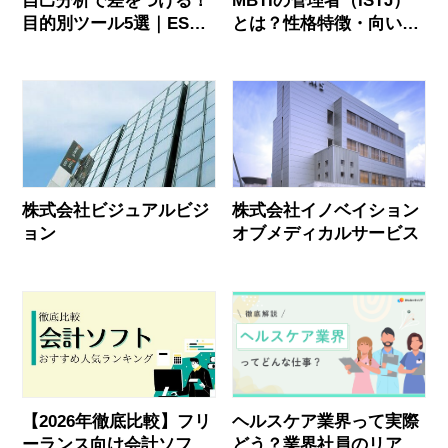
自己分析で差をつける！
MBTIの管理者（ISTJ）
目的別ツール5選｜ES・
とは？性格特徴・向いて
面接に活かす「分析」の
る仕事・向いてない仕事
コツ
を解説
株式会社ビジュアルビジ
株式会社イノベイション
ョン
オブメディカルサービス
【2026年徹底比較】フリ
ヘルスケア業界って実際
ーランス向け会計ソフト
どう？業界社員のリアル