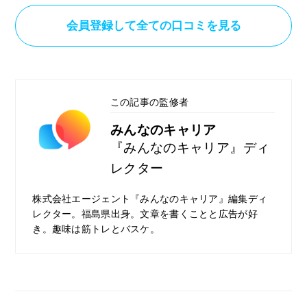
もメンターの方と相談をしながら決めること
会員登録して全ての口コミを見る
ができたので、自分に合わせたカリキュラム
で学習効率は良かったと思いますし、学びた
いことを最短ルートで学べたので非常に充実
していました。やはりメンターの方のサポー
この記事の監修者
トがとにかく手厚かったのが１番良かったと
感じます。
みんなのキャリア
『みんなのキャリア』ディ
レクター
株式会社エージェント『みんなのキャリア』編集ディ
レクター。福島県出身。文章を書くことと広告が好
き。趣味は筋トレとバスケ。