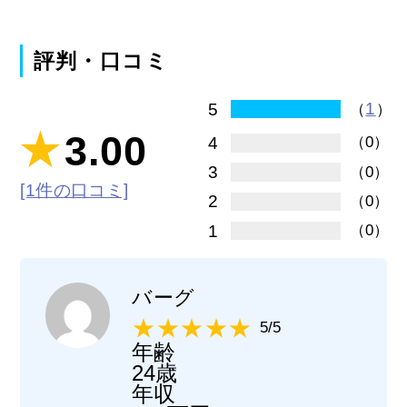
評判・口コミ
1
5
（
）
3.00
4
（0）
3
（0）
[1件の口コミ]
2
（0）
1
（0）
バーグ
5/5
年齢
24歳
年収