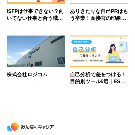
ISFPは仕事できない？向
ありきたりな自己PRはも
いてない仕事と合う職場
う卒業！面接官の印象に
の見抜き方を徹底解説！
残る自己PRの作り方
株式会社ロジコム
自己分析で差をつける！
目的別ツール5選｜ES・
面接に活かす「分析」の
コツ