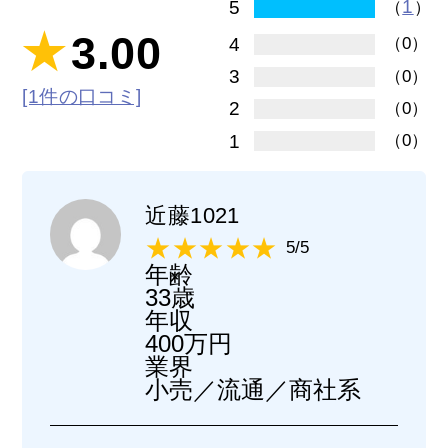
1
5
（
）
3.00
4
（0）
3
（0）
[1件の口コミ]
2
（0）
1
（0）
近藤1021
5/5
年齢
33歳
年収
400万円
業界
小売／流通／商社系