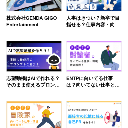
株式会社GENDA GiGO
人事はきつい？新卒で目
Entertainment
指せる？仕事内容・向い
ている人・応募前の対策
を解説！
志望動機はAIで作れる？
ENTPに向いてる仕事
そのまま使えるプロンプ
は？向いてない仕事と就
トとバレない直し方
活で使える合う職場の見
抜き方