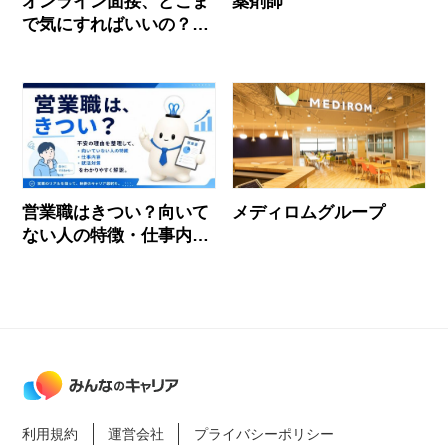
オンライン面接、どこま
薬剤師
で気にすればいいの？マ
ナー・当日の流れ・注意
点を確認！
営業職はきつい？向いて
メディロムグループ
ない人の特徴・仕事内
容・応募前に確認すべき
ことを解説
利用規約
運営会社
プライバシーポリシー